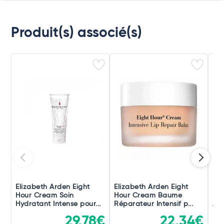
Produit(s) associé(s)
Elizabeth Arden Eight
Elizabeth Arden Eight
Eli
Hour Cream Soin
Hour Cream Baume
Ho
Hydratant Intense pour...
Réparateur Intensif p...
Apa
29,78€
22,34€