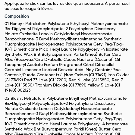
Appliquez le stick sur les lèvres dès que nécessaire. À porter seul
ou sous le rouge à lèvres.
Composition
01 Honey : Petrolatum Polybutene Ethylhexyl Methoxycinnamate
Bis-Diglyceryl Polyacyladipate-2 Polyethylene Diisostearyl
Malate Ozokerite Lanolin Octyldodecyl Neopentanoate
Benzophenone-3 Butyl Methoxydibenzoylmethane Synthetic
Fluorphlogopite Hydrogenated Polyisobutene Cetyl Peg/Ppg-
10/1 Dimethicone Mica Hexyl Laurate Polyglyceryl-4 Isostearate
Synthetic Wax Bht Butyrospermum Parkii (Shea) Butter Cera
Alba/Beeswax/Cire D-abeille Cocos Nucifera (Coconut) Oil
Tocopheryl Acetate Parfum (Fragrance) Citral Citronellol
Geraniol Limonene Linalool Benzoic Acid. May Contain/Peut
Contenir/Puede Contener (+/-):Iron Oxides (Ci 77491) Iron Oxides
(Ci 77499) Red 33 Lake (Ci 17200) Red 6 Lake (Ci 15850) Red 7
Lake (Ci 15850) Titanium Dioxide (Ci 77891) Yellow 5 Lake (Ci
19140) 802123.
02 Blush : Petrolatum Polybutene Ethylhexyl Methoxycinnamate
Bis-Diglyceryl Polyacyladipate-2 Polyethylene Diisostearyl
Malate Ozokerite Lanolin Octyldodecyl Neopentanoate
Benzophenone-3 Butyl Methoxydibenzoylmethane Synthetic
Fluorphlogopite Hydrogenated Polyisobutene Cetyl Peg/Ppg-
10/1 Dimethicone Mica Hexyl Laurate Polyglyceryl-4 Isostearate
Synthetic Wax Bht Butyrospermum Parkii (Shea) Butter Cera
Alba/Beeswax/Cire D-abeille Cocos Nucifera (Coconut) Oil