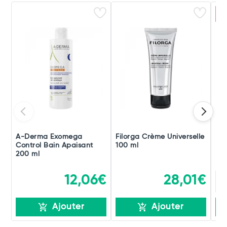
P
A-Derma Exomega
Filorga Crème Universelle
De
Control Bain Apaisant
100 ml
200 ml
12,06€
28,01€
Ajouter
Ajouter