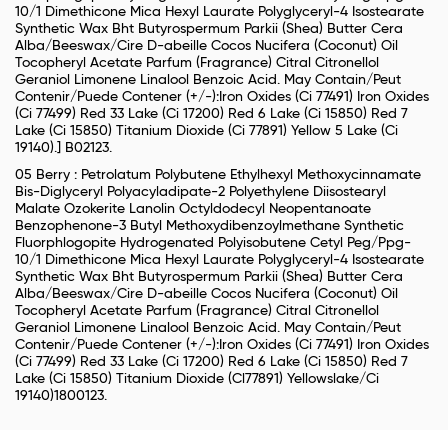
10/1 Dimethicone Mica Hexyl Laurate Polyglyceryl-4 Isostearate
Synthetic Wax Bht Butyrospermum Parkii (Shea) Butter Cera
Alba/Beeswax/Cire D-abeille Cocos Nucifera (Coconut) Oil
Tocopheryl Acetate Parfum (Fragrance) Citral Citronellol
Geraniol Limonene Linalool Benzoic Acid. May Contain/Peut
Contenir/Puede Contener (+/-):Iron Oxides (Ci 77491) Iron Oxides
(Ci 77499) Red 33 Lake (Ci 17200) Red 6 Lake (Ci 15850) Red 7
Lake (Ci 15850) Titanium Dioxide (Ci 77891) Yellow 5 Lake (Ci
19140).] B02123.
05 Berry : Petrolatum Polybutene Ethylhexyl Methoxycinnamate
Bis-Diglyceryl Polyacyladipate-2 Polyethylene Diisostearyl
Malate Ozokerite Lanolin Octyldodecyl Neopentanoate
Benzophenone-3 Butyl Methoxydibenzoylmethane Synthetic
Fluorphlogopite Hydrogenated Polyisobutene Cetyl Peg/Ppg-
10/1 Dimethicone Mica Hexyl Laurate Polyglyceryl-4 Isostearate
Synthetic Wax Bht Butyrospermum Parkii (Shea) Butter Cera
Alba/Beeswax/Cire D-abeille Cocos Nucifera (Coconut) Oil
Tocopheryl Acetate Parfum (Fragrance) Citral Citronellol
Geraniol Limonene Linalool Benzoic Acid. May Contain/Peut
Contenir/Puede Contener (+/-):Iron Oxides (Ci 77491) Iron Oxides
(Ci 77499) Red 33 Lake (Ci 17200) Red 6 Lake (Ci 15850) Red 7
Lake (Ci 15850) Titanium Dioxide (Cl77891) Yellowslake/Ci
19140)1800123.