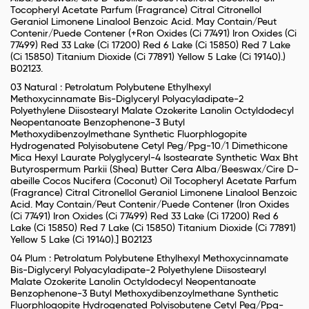
Tocopheryl Acetate Parfum (Fragrance) Citral Citronellol
Geraniol Limonene Linalool Benzoic Acid. May Contain/Peut
Contenir/Puede Contener (+Ron Oxides (Ci 77491) Iron Oxides (Ci
77499) Red 33 Lake (Ci 17200) Red 6 Lake (Ci 15850) Red 7 Lake
(Ci 15850) Titanium Dioxide (Ci 77891) Yellow 5 Lake (Ci 19140).)
B02123.
03 Natural : Petrolatum Polybutene Ethylhexyl
Methoxycinnamate Bis-Diglyceryl Polyacyladipate-2
Polyethylene Diisostearyl Malate Ozokerite Lanolin Octyldodecyl
Neopentanoate Benzophenone-3 Butyl
Methoxydibenzoylmethane Synthetic Fluorphlogopite
Hydrogenated Polyisobutene Cetyl Peg/Ppg-10/1 Dimethicone
Mica Hexyl Laurate Polyglyceryl-4 Isostearate Synthetic Wax Bht
Butyrospermum Parkii (Shea) Butter Cera Alba/Beeswax/Cire D-
abeille Cocos Nucifera (Coconut) Oil Tocopheryl Acetate Parfum
(Fragrance) Citral Citronellol Geraniol Limonene Linalool Benzoic
Acid. May Contain/Peut Contenir/Puede Contener (Iron Oxides
(Ci 77491) Iron Oxides (Ci 77499) Red 33 Lake (Ci 17200) Red 6
Lake (Ci 15850) Red 7 Lake (Ci 15850) Titanium Dioxide (Ci 77891)
Yellow 5 Lake (Ci 19140).] B02123
04 Plum : Petrolatum Polybutene Ethylhexyl Methoxycinnamate
Bis-Diglyceryl Polyacyladipate-2 Polyethylene Diisostearyl
Malate Ozokerite Lanolin Octyldodecyl Neopentanoate
Benzophenone-3 Butyl Methoxydibenzoylmethane Synthetic
Fluorphlogopite Hydrogenated Polyisobutene Cetyl Peg/Ppg-