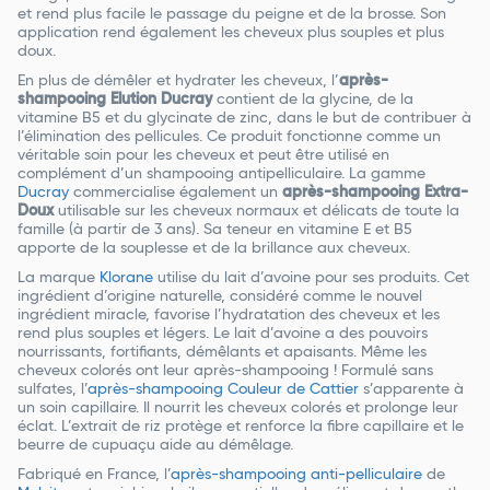
et rend plus facile le passage du peigne et de la brosse. Son
application rend également les cheveux plus souples et plus
doux.
En plus de démêler et hydrater les cheveux, l’
après-
shampooing Elution Ducray
contient de la glycine, de la
vitamine B5 et du glycinate de zinc, dans le but de contribuer à
l’élimination des pellicules. Ce produit fonctionne comme un
véritable soin pour les cheveux et peut être utilisé en
complément d’un shampooing antipelliculaire. La gamme
Ducray
commercialise également un
après-shampooing Extra-
Doux
utilisable sur les cheveux normaux et délicats de toute la
famille (à partir de 3 ans). Sa teneur en vitamine E et B5
apporte de la souplesse et de la brillance aux cheveux.
La marque
Klorane
utilise du lait d’avoine pour ses produits. Cet
ingrédient d’origine naturelle, considéré comme le nouvel
ingrédient miracle, favorise l’hydratation des cheveux et les
rend plus souples et légers. Le lait d’avoine a des pouvoirs
nourrissants, fortifiants, démêlants et apaisants. Même les
cheveux colorés ont leur après-shampooing ! Formulé sans
sulfates, l’
après-shampooing Couleur de Cattier
s’apparente à
un soin capillaire. Il nourrit les cheveux colorés et prolonge leur
éclat. L’extrait de riz protège et renforce la fibre capillaire et le
beurre de cupuaçu aide au démêlage.
Fabriqué en France, l’
après-shampooing anti-pelliculaire
de