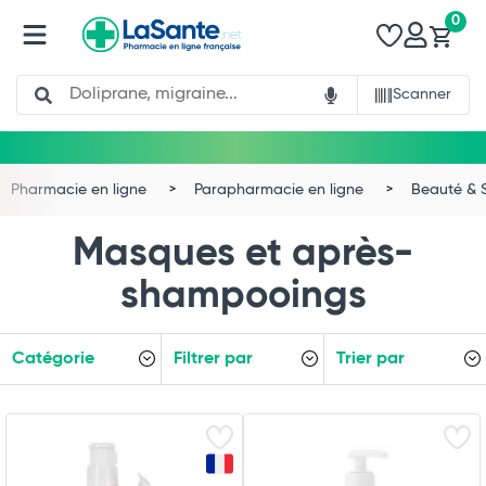
0
Search
Scanner
Pharmacie en ligne
Parapharmacie en ligne
Beauté & 
Masques et après-
shampooings
Catégorie
Filtrer par
Trier par