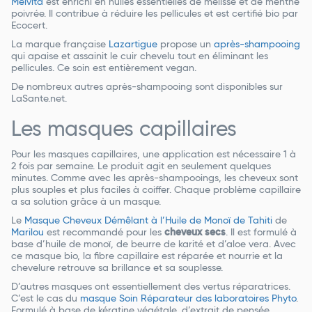
Melvita
est enrichi en huiles essentielles de mélisse et de menthe
poivrée. Il contribue à réduire les pellicules et est certifié bio par
Ecocert.
La marque française
Lazartigue
propose un
après-shampooing
qui apaise et assainit le cuir chevelu tout en éliminant les
pellicules. Ce soin est entièrement vegan.
De nombreux autres après-shampooing sont disponibles sur
LaSante.net.
Les masques capillaires
Pour les masques capillaires, une application est nécessaire 1 à
2 fois par semaine. Le produit agit en seulement quelques
minutes. Comme avec les après-shampooings, les cheveux sont
plus souples et plus faciles à coiffer. Chaque problème capillaire
a sa solution grâce à un masque.
Le
Masque Cheveux Démêlant à l’Huile de Monoï de Tahiti
de
Marilou
est recommandé pour les
cheveux secs
. Il est formulé à
base d’huile de monoï, de beurre de karité et d’aloe vera. Avec
ce masque bio, la fibre capillaire est réparée et nourrie et la
chevelure retrouve sa brillance et sa souplesse.
D’autres masques ont essentiellement des vertus réparatrices.
C’est le cas du
masque Soin Réparateur des laboratoires Phyto
.
Formulé à base de kératine végétale, d’extrait de pensée