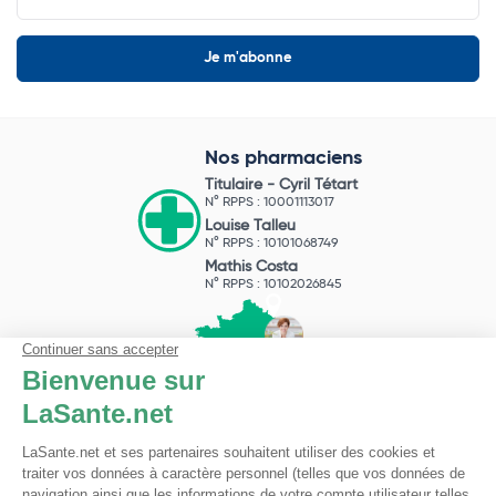
Nos pharmaciens
Titulaire -
Cyril Tétart
N° RPPS : 10001113017
Louise Talleu
N° RPPS : 10101068749
Mathis Costa
N° RPPS : 10102026845
Pharmacie du Bizet
Licence ARS : 590009874
Licence Ordinale : 126921
49 boulevard Bizet