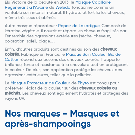
Élu Victoire de la beauté en 2013, le
Masque Capillaire
Régénérant à l’Avoine
de
Weleda
fonctionne comme un
véritable soin intensif naturel. Il hydrate et fortifie les cheveux,
même très secs et abîmés.
Autre masque réparateur :
Repair de Lazartigue
. Composé de
kératine végétale, il nourrit et répare les
cheveux fragilisés par
l’ensemble des agressions extérieures (sèche-cheveux,
coloration, soleil, plage…).
Enfin, d’autres produits sont destinés au soin des
cheveux
colorés
. Fabriqué en France, le
Masque Soin Couleur Bio de
Cattier
répond aux besoins des cheveux colorés. Il apporte
brillance, force et résistance à la chevelure tout en protégeant
la couleur. De plus, son application protège les cheveux des
agressions extérieures, telles que la pollution.
Le
Masque Protecteur de Couleur
de
Phyto
est conçu pour
préserver l’éclat de la couleur sur des
cheveux colorés ou
méchés
. Les cheveux sont également hydratés et protégés des
rayons UV.
Nos marques - Masques et
après-shampooings