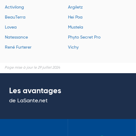
Activilong
Argiletz
BeauTerra
Hei Poa
Lovea
Mustela
Natessance
Phyto Secret Pro
René Furterer
Vichy
Page mise à jour le 29 juillet 2024
Les avantages
de LaSante.net