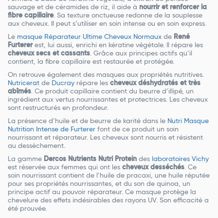
sauvage et de céramides de riz, il aide à
nourrir et renforcer la
fibre capillaire
. Sa texture onctueuse redonne de la souplesse
aux cheveux. Il peut s’utiliser en soin intense ou en soin express.
Le
masque Réparateur Ultime Cheveux Normaux
de
René
Furterer
est, lui aussi, enrichi en kératine végétale. Il répare les
cheveux secs et cassants
. Grâce aux principes actifs qu’il
contient, la fibre capillaire est restaurée et protégée.
On retrouve également des masques aux propriétés nutritives.
Nutricerat
de
Ducray
répare les
cheveux déshydratés et très
abîmés
. Ce produit capillaire contient du beurre d’illipé, un
ingrédient aux vertus nourrissantes et protectrices. Les cheveux
sont restructurés en profondeur.
La présence d’huile et de beurre de karité dans le
Nutri Masque
Nutrition Intense de Furterer
font de ce produit un soin
nourrissant et réparateur. Les cheveux sont nourris et résistent
au dessèchement.
La gamme
Dercos Nutrients Nutri Protein
des
laboratoires Vichy
est réservée aux femmes qui ont les
cheveux desséchés
. Ce
soin nourrissant contient de l’huile de pracaxi, une huile réputée
pour ses propriétés nourrissantes, et du son de quinoa, un
principe actif au pouvoir réparateur. Ce masque protège la
chevelure des effets indésirables des rayons UV. Son efficacité a
été prouvée.