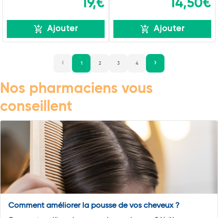
19,€
14,50€
Ajouter
Ajouter
1
2
3
4
Nos pharmaciens vous
conseillent
Comment améliorer la pousse de vos cheveux ?