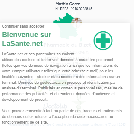
Mathis Costa
N° RPPS : 10102026845
Pharmacie du Bizet
Licence ARS : 590009874
Licence Ordinale : 126921
49 boulevard Bizet
59650 Villeneuve d'Ascq
Contactez-nous !
Pharmacie en ligne autorisée à vendre des médicaments depuis le 17 avril 2013