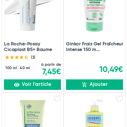
Total
Commander
La Roche-Posay
Ginkor Frais Gel Fraîcheur
Cicaplast B5+ Baume
Intense 150 m...
(3)
à partir de
10,49€
100 ml
40 ml
7,45€
Voir l'article
Ajouter