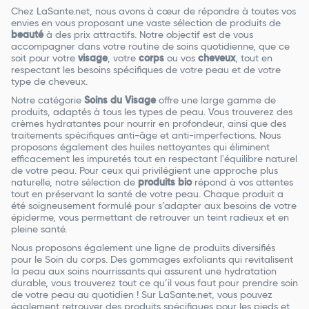
Chez LaSante.net, nous avons à cœur de répondre à toutes vos
envies en vous proposant une vaste sélection de produits de
beauté
à des prix attractifs. Notre objectif est de vous
accompagner dans votre routine de soins quotidienne, que ce
soit pour votre
visage
, votre
corps
ou vos
cheveux
, tout en
respectant les besoins spécifiques de votre peau et de votre
type de cheveux.
Notre catégorie
Soins du Visage
offre une large gamme de
produits, adaptés à tous les types de peau. Vous trouverez des
crèmes hydratantes pour nourrir en profondeur, ainsi que des
traitements spécifiques anti-âge et anti-imperfections. Nous
proposons également des huiles nettoyantes qui éliminent
efficacement les impuretés tout en respectant l'équilibre naturel
de votre peau. Pour ceux qui privilégient une approche plus
naturelle, notre sélection de
produits bio
répond à vos attentes
tout en préservant la santé de votre peau. Chaque produit a
été soigneusement formulé pour s’adapter aux besoins de votre
épiderme, vous permettant de retrouver un teint radieux et en
pleine santé.
Nous proposons également une ligne de produits diversifiés
pour le Soin du corps. Des gommages exfoliants qui revitalisent
la peau aux soins nourrissants qui assurent une hydratation
durable, vous trouverez tout ce qu’il vous faut pour prendre soin
de votre peau au quotidien ! Sur LaSante.net, vous pouvez
également retrouver des produits spécifiques pour les pieds et