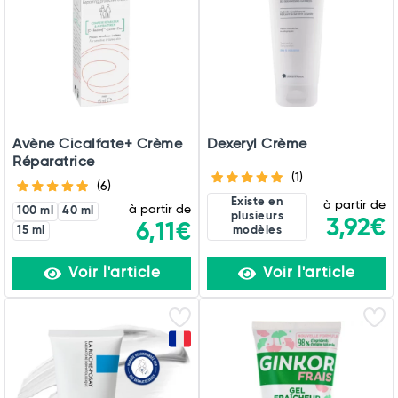
Avène Cicalfate+ Crème
Dexeryl Crème
Réparatrice
(1)
(6)
Existe en
à partir de
à partir de
100 ml
40 ml
plusieurs
3,92€
6,11€
15 ml
modèles
Voir l'article
Voir l'article