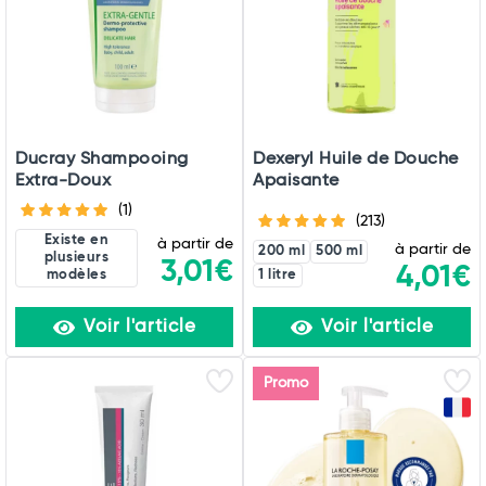
Ducray Shampooing
Dexeryl Huile de Douche
Extra-Doux
Apaisante
(1)
(213)
Existe en
à partir de
à partir de
200 ml
500 ml
plusieurs
3,01€
4,01€
modèles
1 litre
Voir l'article
Voir l'article
Promo