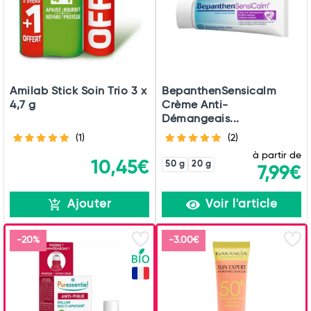
Amilab Stick Soin Trio 3 x
BepanthenSensicalm
4,7 g
Crème Anti-
Démangeais...
(1)
(2)
à partir de
10,45€
50 g
20 g
7,99€
Ajouter
Voir l'article
-20%
-3.00€