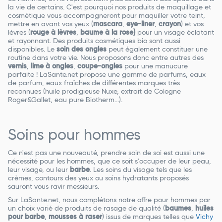
la vie de certains. C'est pourquoi nos produits de maquillage et
cosmétique vous accompagneront pour maquiller votre teint,
mettre en avant vos yeux (
mascara
,
eye-liner
,
crayon
) et vos
lèvres (
rouge à lèvres
,
baume à la rose)
pour un visage éclatant
et rayonnant. Des produits cosmétiques bio sont aussi
disponibles. Le
soin des ongles
peut également constituer une
routine dans votre vie. Nous proposons donc entre autres des
vernis
,
lime à ongles
,
coupe-ongles
pour une manucure
parfaite ! LaSante.net propose une gamme de parfums, eaux
de parfum, eaux fraîches de différentes marques très
reconnues (huile prodigieuse Nuxe, extrait de Cologne
Roger&Gallet, eau pure Biotherm...).
Soins pour hommes
Ce n'est pas une nouveauté, prendre soin de soi est aussi une
nécessité pour les hommes, que ce soit s'occuper de leur peau,
leur visage, ou leur
barbe
. Les soins du visage tels que les
crèmes, contours des yeux ou soins hydratants proposés
sauront vous ravir messieurs.
Sur LaSante.net, nous complétons notre offre pour hommes par
un choix varié de produits de rasage de qualité (
baumes
,
huiles
pour barbe
,
mousses à raser
) issus de marques telles que
Vichy