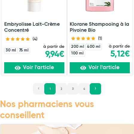
Embryolisse Lait-Crème
Klorane Shampooing à la
Concentré
Pivoine Bio
(1)
(4)
à partir de
à partir de
200 ml
400 ml
30 ml
75 ml
5,12€
9,94€
100 ml
Voir l'article
Voir l'article
1
2
3
4
Nos pharmaciens vous
conseillent