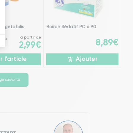
Vegetabilis
Boiron Sédatif PC x 90
à partir de
eurs
8,89€
2,99€
r l'article
Ajouter
ge suivante