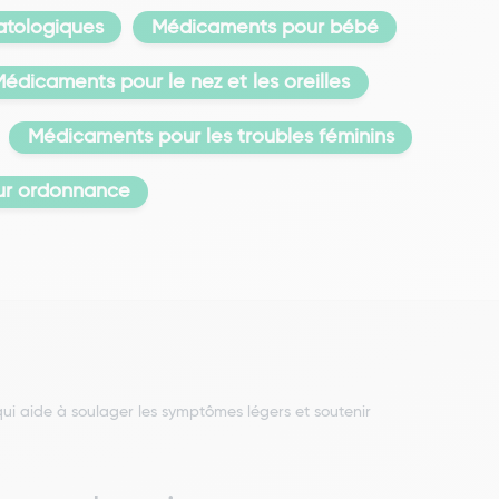
tologiques
Médicaments pour bébé
édicaments pour le nez et les oreilles
Médicaments pour les troubles féminins
ur ordonnance
i aide à soulager les symptômes légers et soutenir