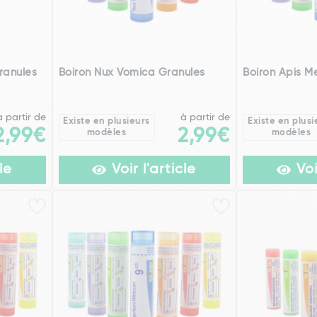
ranules
Boiron Nux Vomica Granules
Boiron Apis Me
à partir de
à partir de
Existe en plusieurs
Existe en plusi
2,99€
2,99€
modèles
modèles
le
Voir l'article
Voi