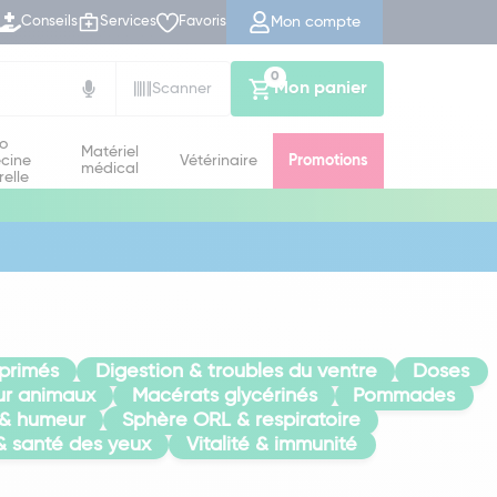
Mon compte
Conseils
Services
Favoris
0
Mon panier
Scanner
io
Matériel
cine
Vétérinaire
Promotions
médical
relle
primés
Digestion & troubles du ventre
Doses
r animaux
Macérats glycérinés
Pommades
 & humeur
Sphère ORL & respiratoire
& santé des yeux
Vitalité & immunité