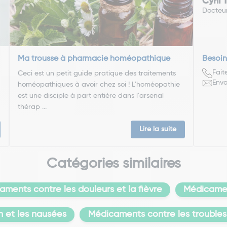
Cyril
Docteu
Ma trousse à pharmacie homéopathique
Besoin
Fait
Ceci est un petit guide pratique des traitements
Envo
homéopathiques à avoir chez soi ! L'homéopathie
est une disciple à part entière dans l'arsenal
thérap ...
Lire la suite
Catégories similaires
ments contre les douleurs et la fièvre
Médicamen
n et les nausées
Médicaments contre les troubles 