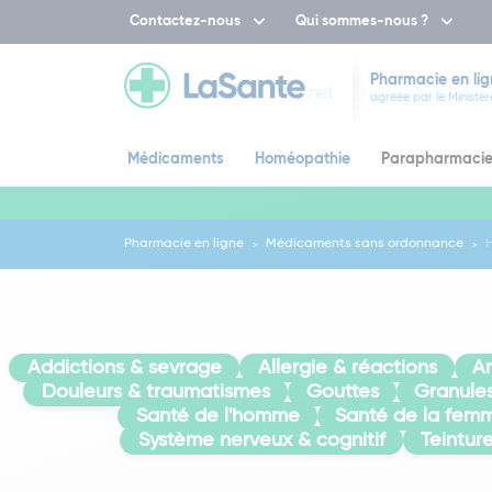
Contactez-nous
Qui sommes-nous ?
Pharmacie en lig
agréée par le Ministèr
Médicaments
Homéopathie
Parapharmaci
Pharmacie en ligne
Médicaments sans ordonnance
Addictions & sevrage
Allergie & réactions
A
Douleurs & traumatismes
Gouttes
Granule
Santé de l'homme
Santé de la fem
Système nerveux & cognitif
Teintur