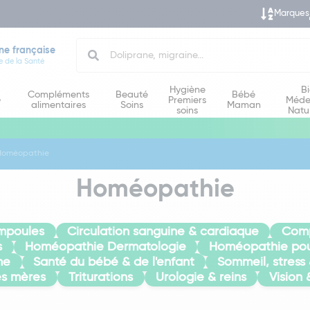
Marques
Search
ne française
e de la Santé
Hygiène
B
Compléments
Beauté
Bébé
e
Premiers
Méde
alimentaires
Soins
Maman
soins
Natu
Homéopathie
Homéopathie
mpoules
Circulation sanguine & cardiaque
Com
s
Homéopathie Dermatologie
Homéopathie pou
me
Santé du bébé & de l'enfant
Sommeil, stress
es mères
Triturations
Urologie & reins
Vision 