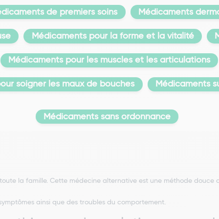
dicaments de premiers soins
Médicaments derma
use
Médicaments pour la forme et la vitalité
M
Médicaments pour les muscles et les articulations
our soigner les maux de bouches
Médicaments s
Médicaments sans ordonnance
te la famille. Cette médecine alternative est une méthode douce qu
 de symptômes ainsi que des troubles du comportement.