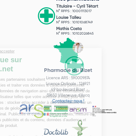
Titulaire -
Cyril Tétart
N° RPPS : 10001113017
Louise Talleu
N° RPPS : 10101068749
Mathis Costa
N° RPPS : 10102026845
Pharmacie du Bizet
Licence ARS : 590009874
Licence Ordinale : 126921
49 boulevard Bizet
59650 Villeneuve d'Ascq
Contactez-nous !