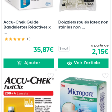
Accu-Chek Guide
Doigtiers roulés latex non
Bandelettes Réactives x
stériles non ...
...
(1)
à partir de
35,87€
Small
2,15€
Ajouter
Voir l'article