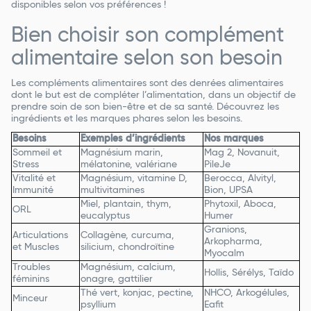
disponibles selon vos préférences !
Bien choisir son complément
alimentaire selon son besoin
Les compléments alimentaires sont des denrées alimentaires
dont le but est de compléter l’alimentation, dans un objectif de
prendre soin de son bien-être et de sa santé. Découvrez les
ingrédients et les marques phares selon les besoins.
Besoins
Exemples d’ingrédients
Nos marques
Sommeil et
Magnésium marin,
Mag 2, Novanuit,
Stress
mélatonine, valériane
PileJe
Vitalité et
Magnésium, vitamine D,
Berocca, Alvityl,
Immunité
multivitamines
Bion, UPSA
Miel, plantain, thym,
Phytoxil, Aboca,
ORL
eucalyptus
Humer
Granions,
Articulations
Collagène, curcuma,
Arkopharma,
et Muscles
silicium, chondroïtine
Myocalm
Troubles
Magnésium, calcium,
Hollis, Sérélys, Taïdo
féminins
onagre, gattilier
Thé vert, konjac, pectine,
NHCO, Arkogélules,
Minceur
psyllium
Eafit