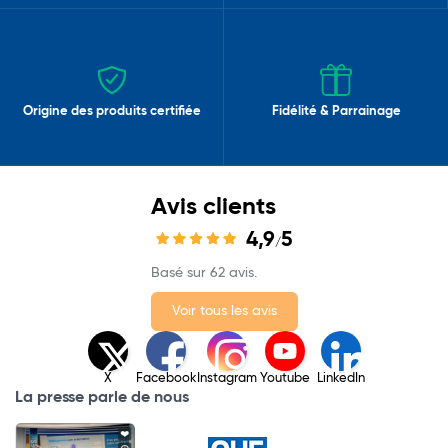
Origine des produits certifiée
Fidélité & Parrainage
Avis clients
4,9
5
/
Basé sur 62 avis.
Voir tous les avis
X
Facebook
Instagram
Youtube
LinkedIn
La presse parle de nous