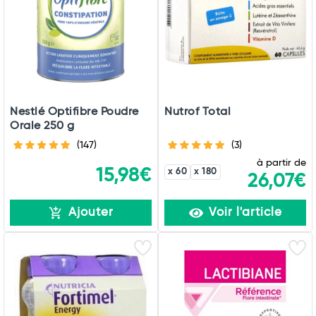
Nestlé Optifibre Poudre
Nutrof Total
Orale 250 g
(147)
(3)
à partir de
15,98€
x 60
x 180
26,07€
Ajouter
Voir l'article