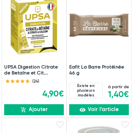
UPSA Digestion Citrate
Eafit La Barre Protéinée
de Betaïne et Cit...
46 g
(24)
Existe en
à partir de
plusieurs
4,90€
1,40€
modèles
Ajouter
Voir l'article