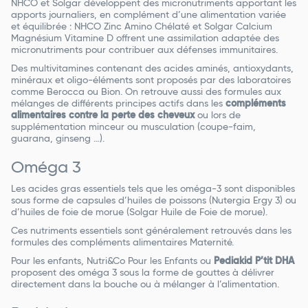
NHCO et Solgar développent des micronutriments apportant les
apports journaliers, en complément d’une alimentation variée
et équilibrée : NHCO Zinc Amino Chélaté et Solgar Calcium
Magnésium Vitamine D offrent une assimilation adaptée des
micronutriments pour contribuer aux défenses immunitaires.
Des multivitamines contenant des acides aminés, antioxydants,
minéraux et oligo-éléments sont proposés par des laboratoires
comme Berocca ou Bion. On retrouve aussi des formules aux
mélanges de différents principes actifs dans les
compléments
alimentaires contre la perte des cheveux
ou lors de
supplémentation minceur ou musculation (coupe-faim,
guarana, ginseng …).
Oméga 3
Les acides gras essentiels tels que les oméga-3 sont disponibles
sous forme de capsules d’huiles de poissons (Nutergia Ergy 3) ou
d’huiles de foie de morue (Solgar Huile de Foie de morue).
Ces nutriments essentiels sont généralement retrouvés dans les
formules des compléments alimentaires Maternité.
Pour les enfants, Nutri&Co Pour les Enfants ou
Pediakid P’tit DHA
proposent des oméga 3 sous la forme de gouttes à délivrer
directement dans la bouche ou à mélanger à l’alimentation.