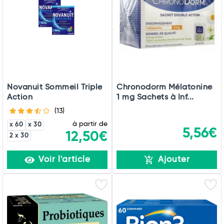
Novanuit Sommeil Triple
Chronodorm Mélatonine
Action
1 mg Sachets à Inf...
(13)
à partir de
x 60
x 30
5,56€
12,50€
2 x 30
Voir l'article
Ajouter