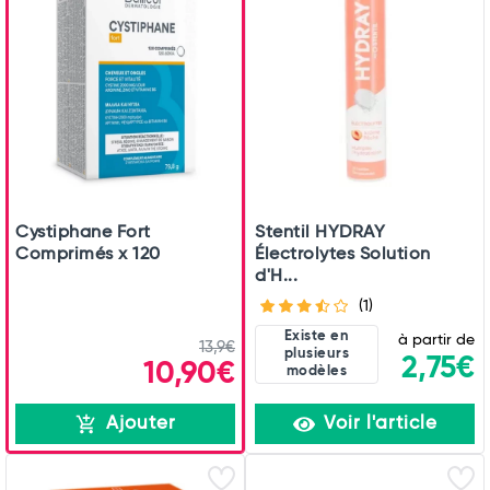
Total
Commander
Cystiphane Fort
Stentil HYDRAY
Comprimés x 120
Électrolytes Solution
d'H...
(1)
Existe en
à partir de
13,9€
plusieurs
2,75€
10,90€
modèles
Ajouter
Voir l'article