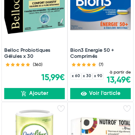
Belloc Probiotiques
Bion3 Energie 50 +
Gélules x 30
Comprimés
(360)
(7)
à partir de
15,99€
x 60
x 30
x 90
13,49€
Ajouter
Voir l'article