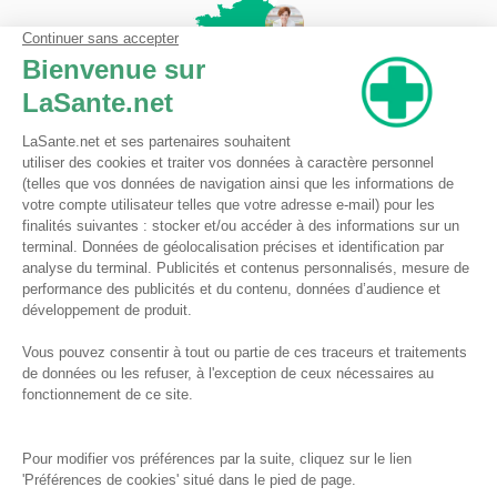
Pharmacie du Bizet
Licence ARS : 590009874
Licence Ordinale : 126921
49 boulevard Bizet
59650 Villeneuve d'Ascq
Contactez-nous !
Pharmacie en ligne autorisée à vendre des médicaments depuis le 17 avril 2013
Tous droits réservés
Conditions Générales de Vente