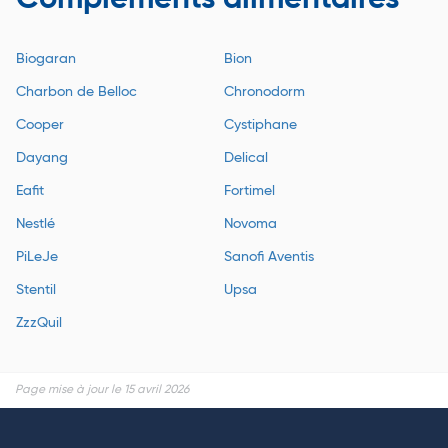
Biogaran
Bion
Charbon de Belloc
Chronodorm
Cooper
Cystiphane
Dayang
Delical
Eafit
Fortimel
Nestlé
Novoma
PiLeJe
Sanofi Aventis
Stentil
Upsa
ZzzQuil
Page mise à jour le 15 avril 2026