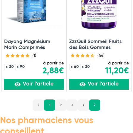
Dayang Magnésium
ZzzQuil Sommeil Fruits
Marin Comprimés
des Bois Gommes
(1)
(44)
à partir de
à partir de
x 30
x 90
x 60
x 30
2,88€
11,20€
Voir l'article
Voir l'article
1
2
3
4
Nos pharmaciens vous
conseillent