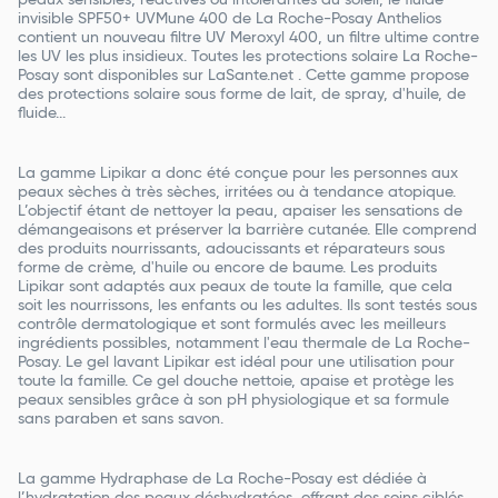
peaux sensibles, réactives ou intolérantes au soleil, le fluide
invisible SPF50+ UVMune 400 de La Roche-Posay Anthelios
contient un nouveau filtre UV Meroxyl 400, un filtre ultime contre
les UV les plus insidieux. Toutes les protections solaire La Roche-
Posay sont disponibles sur LaSante.net . Cette gamme propose
des protections solaire sous forme de lait, de spray, d'huile, de
fluide...
La gamme Lipikar a donc été conçue pour les personnes aux
peaux sèches à très sèches, irritées ou à tendance atopique.
L’objectif étant de nettoyer la peau, apaiser les sensations de
démangeaisons et préserver la barrière cutanée. Elle comprend
des produits nourrissants, adoucissants et réparateurs sous
forme de crème, d'huile ou encore de baume. Les produits
Lipikar sont adaptés aux peaux de toute la famille, que cela
soit les nourrissons, les enfants ou les adultes. Ils sont testés sous
contrôle dermatologique et sont formulés avec les meilleurs
ingrédients possibles, notamment l'eau thermale de La Roche-
Posay. Le gel lavant Lipikar est idéal pour une utilisation pour
toute la famille. Ce gel douche nettoie, apaise et protège les
peaux sensibles grâce à son pH physiologique et sa formule
sans paraben et sans savon.
La gamme Hydraphase de La Roche-Posay est dédiée à