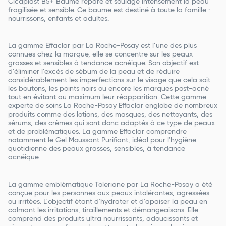
Cicaplast B5+ Baume répare et soulage intensément la peau
fragilisée et sensible. Ce baume est destiné à toute la famille :
nourrissons, enfants et adultes.
La gamme Effaclar par La Roche-Posay est l’une des plus
connues chez la marque, elle se concentre sur les peaux
grasses et sensibles à tendance acnéique. Son objectif est
d’éliminer l’excès de sébum de la peau et de réduire
considérablement les imperfections sur le visage que cela soit
les boutons, les points noirs ou encore les marques post-acné
tout en évitant au maximum leur réapparition. Cette gamme
experte de soins La Roche-Posay Effaclar englobe de nombreux
produits comme des lotions, des masques, des nettoyants, des
sérums, des crèmes qui sont donc adaptés à ce type de peaux
et de problématiques. La gamme Effaclar comprendre
notamment le Gel Moussant Purifiant, idéal pour l'hygiène
quotidienne des peaux grasses, sensibles, à tendance
acnéique.
La gamme emblématique Toleriane par La Roche-Posay a été
conçue pour les personnes aux peaux intolérantes, agressées
ou irritées. L'objectif étant d'hydrater et d'apaiser la peau en
calmant les irritations, tiraillements et démangeaisons. Elle
comprend des produits ultra nourrissants, adoucissants et