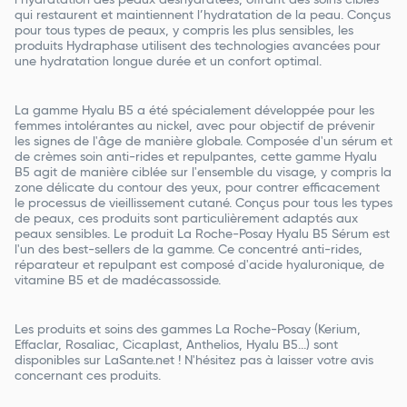
l’hydratation des peaux déshydratées, offrant des soins ciblés
qui restaurent et maintiennent l’hydratation de la peau. Conçus
pour tous types de peaux, y compris les plus sensibles, les
produits Hydraphase utilisent des technologies avancées pour
une hydratation longue durée et un confort optimal.
La gamme Hyalu B5 a été spécialement développée pour les
femmes intolérantes au nickel, avec pour objectif de prévenir
les signes de l'âge de manière globale. Composée d'un sérum et
de crèmes soin anti-rides et repulpantes, cette gamme Hyalu
B5 agit de manière ciblée sur l'ensemble du visage, y compris la
zone délicate du contour des yeux, pour contrer efficacement
le processus de vieillissement cutané. Conçus pour tous les types
de peaux, ces produits sont particulièrement adaptés aux
peaux sensibles. Le produit La Roche-Posay Hyalu B5 Sérum est
l'un des best-sellers de la gamme. Ce concentré anti-rides,
réparateur et repulpant est composé d'acide hyaluronique, de
vitamine B5 et de madécassosside.
Les produits et soins des gammes La Roche-Posay (Kerium,
Effaclar, Rosaliac, Cicaplast, Anthelios, Hyalu B5...) sont
disponibles sur LaSante.net ! N'hésitez pas à laisser votre avis
concernant ces produits.