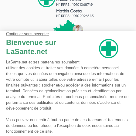
Louise Talleu
N° RPPS : 10101068749
Mathis Costa
N° RPPS : 10102026845
Pharmacie du Bizet
Licence ARS : 590009874
Licence Ordinale : 126921
49 boulevard Bizet
59650 Villeneuve d'Ascq
Contactez-nous !
Pharmacie en ligne autorisée à vendre des médicaments depuis le 17 avril 2013