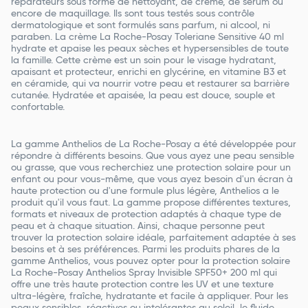
réparateurs sous forme de nettoyant, de crème, de sérum ou
encore de maquillage. Ils sont tous testés sous contrôle
dermatologique et sont formulés sans parfum, ni alcool, ni
paraben. La crème La Roche-Posay Toleriane Sensitive 40 ml
hydrate et apaise les peaux sèches et hypersensibles de toute
la famille. Cette crème est un soin pour le visage hydratant,
apaisant et protecteur, enrichi en glycérine, en vitamine B3 et
en céramide, qui va nourrir votre peau et restaurer sa barrière
cutanée. Hydratée et apaisée, la peau est douce, souple et
confortable.
La gamme Anthelios de La Roche-Posay a été développée pour
répondre à différents besoins. Que vous ayez une peau sensible
ou grasse, que vous recherchiez une protection solaire pour un
enfant ou pour vous-même, que vous ayez besoin d'un écran à
haute protection ou d'une formule plus légère, Anthelios a le
produit qu'il vous faut. La gamme propose différentes textures,
formats et niveaux de protection adaptés à chaque type de
peau et à chaque situation. Ainsi, chaque personne peut
trouver la protection solaire idéale, parfaitement adaptée à ses
besoins et à ses préférences. Parmi les produits phares de la
gamme Anthelios, vous pouvez opter pour la protection solaire
La Roche-Posay Anthelios Spray Invisible SPF50+ 200 ml qui
offre une très haute protection contre les UV et une texture
ultra-légère, fraîche, hydratante et facile à appliquer. Pour les