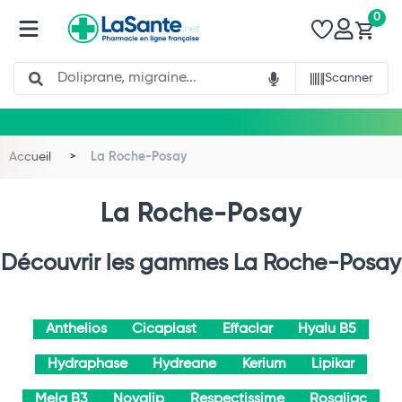
0
Search
Scanner
Accueil
La Roche-Posay
La Roche-Posay
Découvrir les gammes La Roche-Posay
Anthelios
Cicaplast
Effaclar
Hyalu B5
Hydraphase
Hydreane
Kerium
Lipikar
Mela B3
Novalip
Respectissime
Rosaliac