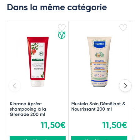
Dans la même catégorie
Klorane Après-
Mustela Soin Démêlant &
Le 
shampooing à la
Nourrissant 200 ml
San
Grenade 200 ml
Dou
11,50€
11,50€