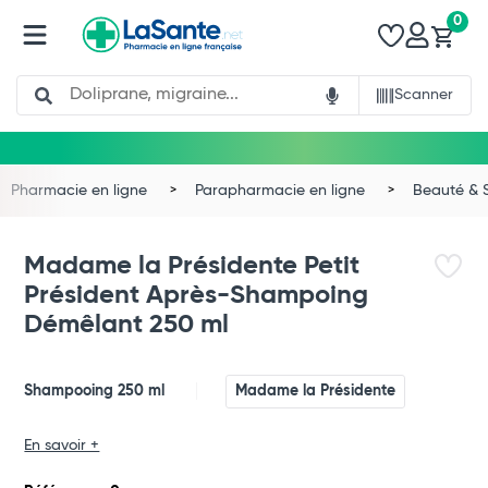
0
Search
Scanner
Pharmacie en ligne
Parapharmacie en ligne
Beauté & 
Madame la Présidente Petit
Président Après-Shampoing
Démêlant 250 ml
Shampooing 250 ml
Madame la Présidente
Total
En savoir +
Commander