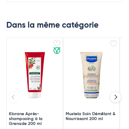
Dans la même catégorie
Klorane Après-
Mustela Soin Démêlant &
Le 
shampooing à la
Nourrissant 200 ml
San
Grenade 200 ml
Dou