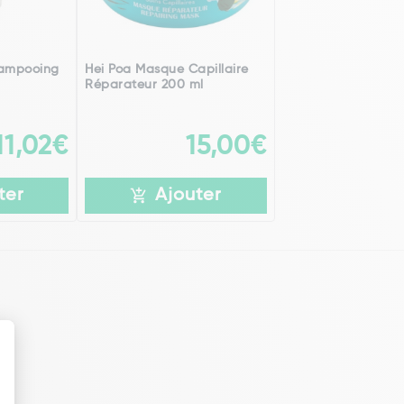
hampooing
Hei Poa Masque Capillaire
Réparateur 200 ml
11,02€
15,00€
ter
Ajouter