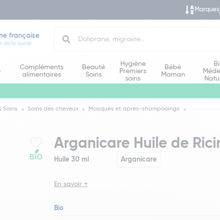
Marques
Search
ne française
e de la Santé
Hygiène
B
Compléments
Beauté
Bébé
e
Premiers
Méde
alimentaires
Soins
Maman
soins
Natu
 Soins
Soins des cheveux
Masques et après-shampooings
Arganicare 
Arganicare Huile de Rici
Huile 30 ml
Arganicare
En savoir +
Bio