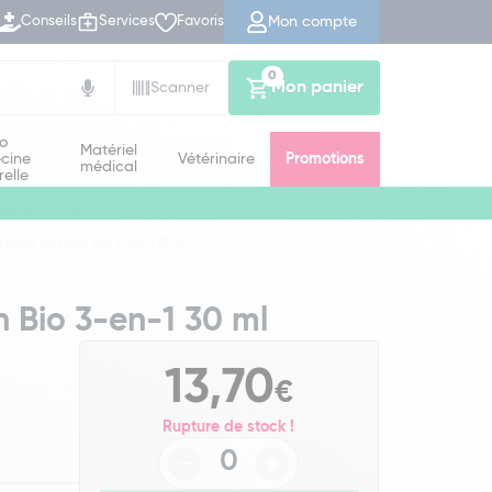
Mon compte
Conseils
Services
Favoris
0
Mon panier
Scanner
io
Matériel
cine
Vétérinaire
Promotions
médical
relle
Huile de Ricin Bio 3-en-1 30 ml
n Bio 3-en-1 30 ml
13,70
€
Rupture de stock !