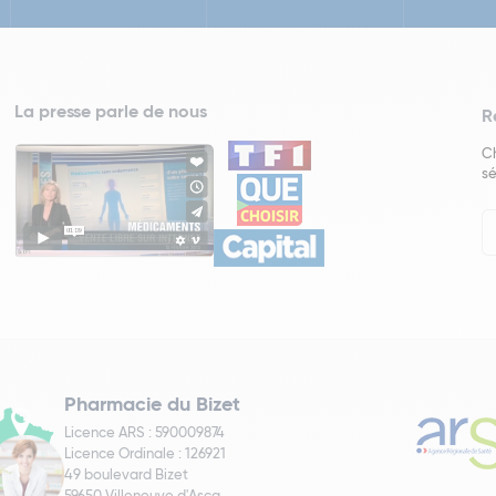
La presse parle de nous
R
Ch
sé
In
Ne
Pharmacie du Bizet
Licence ARS : 590009874
Licence Ordinale : 126921
49 boulevard Bizet