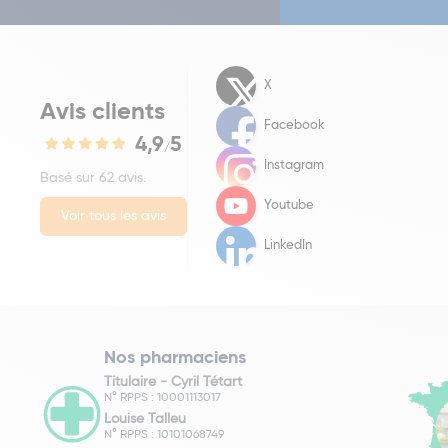
X
Avis clients
Facebook
4,9
5
/
Instagram
Basé sur 62 avis.
Youtube
Voir tous les avis
LinkedIn
Nos pharmaciens
Titulaire -
Cyril Tétart
N° RPPS : 10001113017
Louise Talleu
N° RPPS : 10101068749