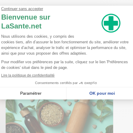
af extract Zingiber officinale extract Glycerin(Plant-derived moisturize
 Cetyl alcohol(Plant-derived emollient) Stearyl alcohol(Plant-derived
anthenol(Vitamin B5) Guar hydroxypropyltrimonium chloride(Guar-deri
iganum vulgare leaf extract ¹Orbignya oleifera seed oil ¹Moringa oleif
tion alcohol) ²Pelargonium graveolens flower oil (Rose geranium oil) ²Me
angustifolia oil Caprylyl glycol(emollient) Phenethyl alcohol(emollient)
teria(s) 2)Naturally found in essential oils
nseillent