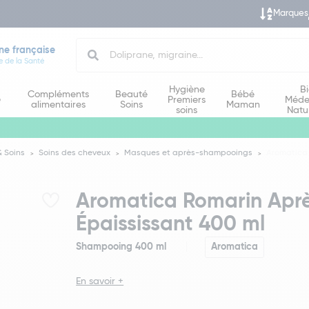
Marques
Search
ne française
e de la Santé
Hygiène
B
Compléments
Beauté
Bébé
e
Premiers
Méde
alimentaires
Soins
Maman
soins
Natu
 Soins
Soins des cheveux
Masques et après-shampooings
Aromatica
Aromatica Romarin Apr
Épaississant 400 ml
Shampooing 400 ml
Aromatica
En savoir +