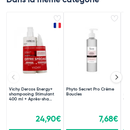
Dans la même catégorie
Vichy Dercos Energy+
Phyto Secret Pro Crème
Klo
shampooing Stimulant
Boucles
sha
400 ml + Après-sha...
Gr
24,90€
7,68€