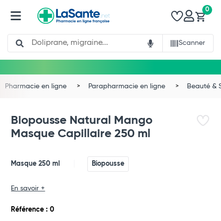
0
Search
Scanner
Pharmacie en ligne
Parapharmacie en ligne
Beauté & 
Biopousse Natural Mango
Masque Capillaire 250 ml
Masque 250 ml
Biopousse
Total
En savoir +
Commander
Référence : 0