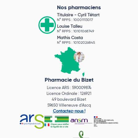
Nos pharmaciens
Titulaire -
Cyril Tétart
N° RPPS : 10001113017
Louise Talleu
N° RPPS : 10101068749
Mathis Costa
N° RPPS : 10102026845
Pharmacie du Bizet
Licence ARS : 590009874
Licence Ordinale : 126921
49 boulevard Bizet
59650 Villeneuve d'Ascq
Contactez-nous !