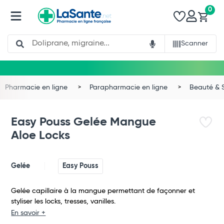
0
Search
Scanner
Pharmacie en ligne
Parapharmacie en ligne
Beauté & 
Easy Pouss Gelée Mangue
Aloe Locks
Gelée
Easy Pouss
Total
Gelée capillaire à la mangue permettant de façonner et
styliser les locks, tresses, vanilles.
Commander
En savoir +