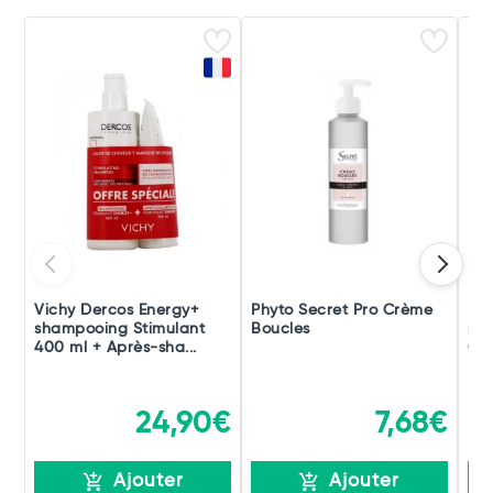
Vichy Dercos Energy+
Phyto Secret Pro Crème
Klo
shampooing Stimulant
Boucles
sha
400 ml + Après-sha...
Gr
24,90€
7,68€
Ajouter
Ajouter