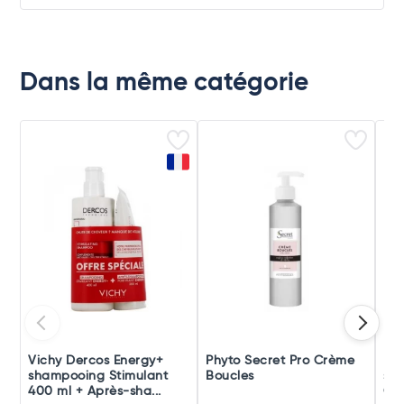
Dans la même catégorie
Vichy Dercos Energy+
Phyto Secret Pro Crème
Klo
shampooing Stimulant
Boucles
sha
400 ml + Après-sha...
Gr