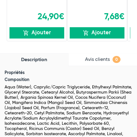
24,90€
7,68€
Ajouter
Ajouter
Avis clients
Description
0
Propriétés
Composition
Aqua (Water), Caprylic/Capric Triglyceride, Ethylhexyl Palmitate,
Glyceryl Stearate, Cetearyl Alcohol, Butyrospermum Parkii (Shea
Butter), Argania Spinosa Kernel Oil, Cocos Nucifera (Coconut)
Oil, Mangifera Indica (Mango) Seed Oil, Simmondsia Chinensis
(Jojoba) Seed Oil, Parfum (Fragrance), Ceteareth-12,
Ceteareth-20, Cetyl Palmitate, Sodium Benzoate, Hydroxyethyl
Acrylate/Sodium Acryloyldimethyl Taurate Copolymer,
Isohexadecane, Lactic Acid, Lecithin, Polysorbate 60,
Tocopherol, Ricinus Communis (Castor) Seed Oil, Benzyl
Salicylate, Sorbitan Isostearate, Ascorbyl Palmitate, Linalool,