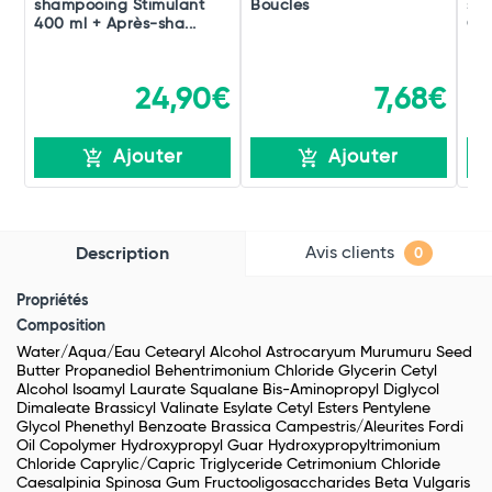
shampooing Stimulant
Boucles
sha
400 ml + Après-sha...
Gr
24,90€
7,68€
Ajouter
Ajouter
Avis clients
Description
0
Propriétés
Composition
Water/Aqua/Eau Cetearyl Alcohol Astrocaryum Murumuru Seed
Butter Propanediol Behentrimonium Chloride Glycerin Cetyl
Alcohol Isoamyl Laurate Squalane Bis-Aminopropyl Diglycol
Dimaleate Brassicyl Valinate Esylate Cetyl Esters Pentylene
Glycol Phenethyl Benzoate Brassica Campestris/Aleurites Fordi
Oil Copolymer Hydroxypropyl Guar Hydroxypropyltrimonium
Chloride Caprylic/Capric Triglyceride Cetrimonium Chloride
Caesalpinia Spinosa Gum Fructooligosaccharides Beta Vulgaris