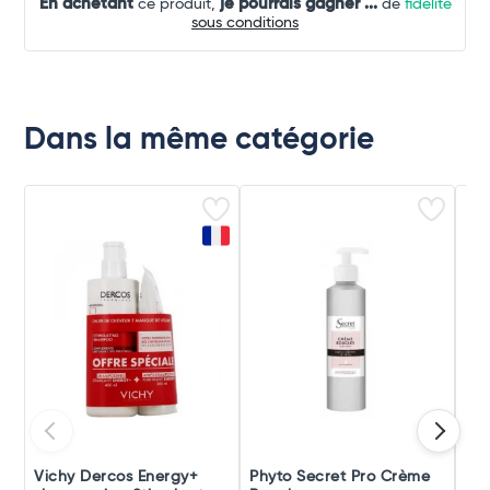
En achetant
je pourrais gagner
...
ce produit,
de
fidélité
sous conditions
Dans la même catégorie
Vichy Dercos Energy+
Phyto Secret Pro Crème
Klo