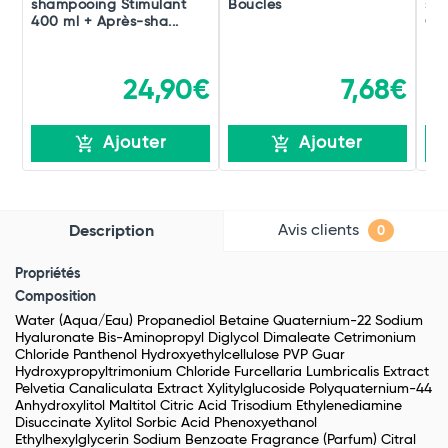
shampooing Stimulant
Boucles
sha
400 ml + Après-sha...
Gr
24,90€
7,68€
Ajouter
Ajouter
Avis clients
Description
0
Propriétés
Composition
Water (Aqua/Eau) Propanediol Betaine Quaternium-22 Sodium
Hyaluronate Bis-Aminopropyl Diglycol Dimaleate Cetrimonium
Chloride Panthenol Hydroxyethylcellulose PVP Guar
Hydroxypropyltrimonium Chloride Furcellaria Lumbricalis Extract
Pelvetia Canaliculata Extract Xylitylglucoside Polyquaternium-44
Anhydroxylitol Maltitol Citric Acid Trisodium Ethylenediamine
Disuccinate Xylitol Sorbic Acid Phenoxyethanol
Ethylhexylglycerin Sodium Benzoate Fragrance (Parfum) Citral