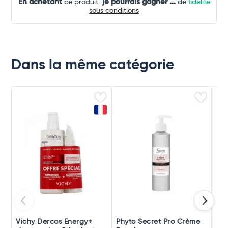
En achetant
je pourrais gagner
...
ce produit,
de
fidélité
sous conditions
Dans la même catégorie
Vichy Dercos Energy+
Phyto Secret Pro Crème
Klo