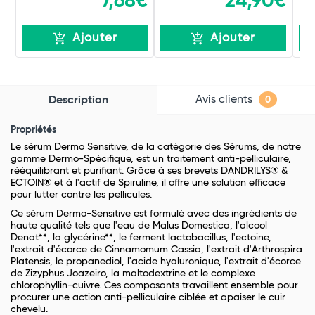
7,68€
24,90€
Ajouter
Ajouter
Avis clients
Description
0
Propriétés
Le sérum Dermo Sensitive, de la catégorie des Sérums, de notre
gamme Dermo-Spécifique, est un traitement anti-pelliculaire,
rééquilibrant et purifiant. Grâce à ses brevets DANDRILYS® &
ECTOIN® et à l'actif de Spiruline, il offre une solution efficace
pour lutter contre les pellicules.
Ce sérum Dermo-Sensitive est formulé avec des ingrédients de
haute qualité tels que l'eau de Malus Domestica, l'alcool
Denat**, la glycérine**, le ferment lactobacillus, l'ectoine,
l'extrait d'écorce de Cinnamomum Cassia, l'extrait d'Arthrospira
Platensis, le propanediol, l'acide hyaluronique, l'extrait d'écorce
de Zizyphus Joazeiro, la maltodextrine et le complexe
chlorophyllin-cuivre. Ces composants travaillent ensemble pour
procurer une action anti-pelliculaire ciblée et apaiser le cuir
chevelu.