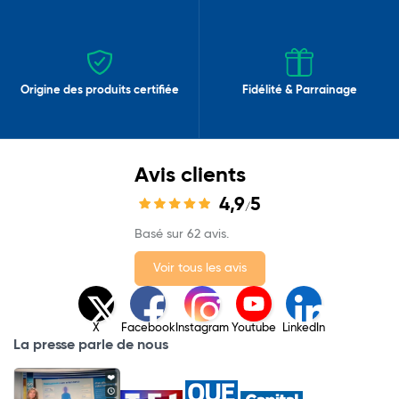
Origine des produits certifiée
Fidélité & Parrainage
Avis clients
4,9
5
/
Basé sur 62 avis.
Voir tous les avis
X
Facebook
Instagram
Youtube
LinkedIn
La presse parle de nous