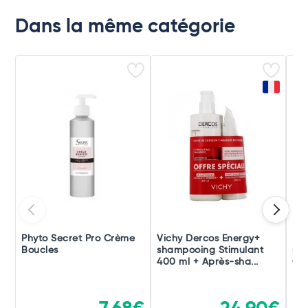
Dans la même catégorie
Phyto Secret Pro Crème
Vichy Dercos Energy+
Klo
Boucles
shampooing Stimulant
sha
400 ml + Après-sha...
Gr