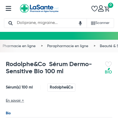
0
Search
Scanner
Pharmacie en ligne
Parapharmacie en ligne
Beauté & 
Rodolphe&Co Sérum Dermo-
Sensitive Bio 100 ml
Sérum(s) 100 ml
Rodolphe&Co
En savoir +
Total
Bio