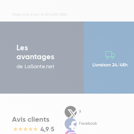
Page mise à jour le 30 juillet 2026
Les
avantages
Livraison 24/48h
de LaSante.net
X
Avis clients
Facebook
4,9
5
/