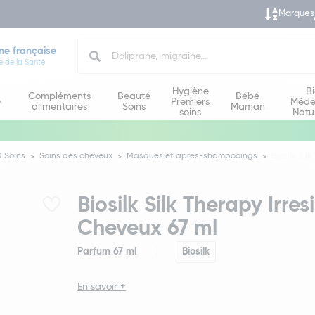
Marques
Search
ne française
e de la Santé
Hygiène
B
Compléments
Beauté
Bébé
e
Premiers
Méde
alimentaires
Soins
Maman
soins
Natu
 Soins
Soins des cheveux
Masques et après-shampooings
Biosilk Sil
Biosilk Silk Therapy Irre
Cheveux 67 ml
Parfum 67 ml
Biosilk
En savoir +