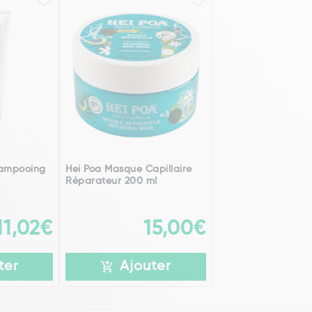
hampooing
Hei Poa Masque Capillaire
Réparateur 200 ml
11,02€
15,00€
ter
Ajouter