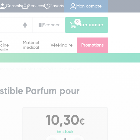
Mon compte
Conseils
Services
Favoris
0
Mon panier
Scanner
io
Matériel
cine
Vétérinaire
Promotions
médical
relle
k Therapy Irresistible Parfum pour Cheveux 67 ml
sistible Parfum pour
10,30
€
En stock