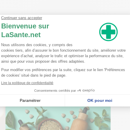
Dimenthicone Phenyl Trimethicone Ethyl Ester Of Hydrolydez Silk Co
ragrance (Parfum) Benzyl Benzoate Benzyl Salicylate Citral Citrone
nseillent