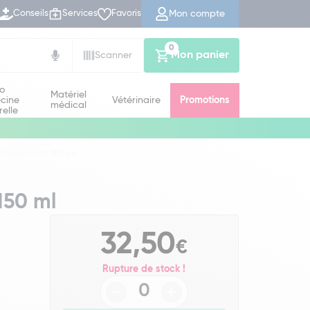
Mon compte
Conseils
Services
Favoris
0
Mon panier
Scanner
io
Matériel
cine
Vétérinaire
Promotions
médical
relle
 Régénérant 150 ml
150 ml
32,50
€
Rupture de stock !