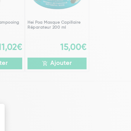
hampooing
Hei Poa Masque Capillaire
Réparateur 200 ml
11,02€
15,00€
ter
Ajouter