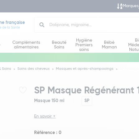
Marques
Search
ne française
e de la Santé
Hygiène
B
Compléments
Beauté
Bébé
e
Premiers
Méde
alimentaires
Soins
Maman
soins
Natu
 Soins
Soins des cheveux
Masques et après-shampooings
SP Masque
SP Masque Régénérant 
Masque 150 ml
SP
En savoir +
Référence : 0