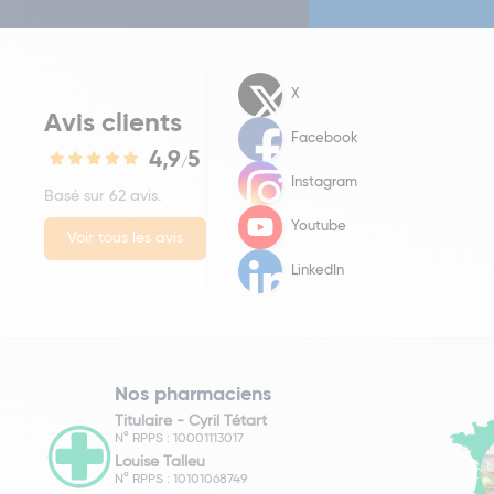
X
Avis clients
Facebook
4,9
5
/
Instagram
Basé sur 62 avis.
Youtube
Voir tous les avis
LinkedIn
Nos pharmaciens
Titulaire -
Cyril Tétart
N° RPPS : 10001113017
Louise Talleu
N° RPPS : 10101068749