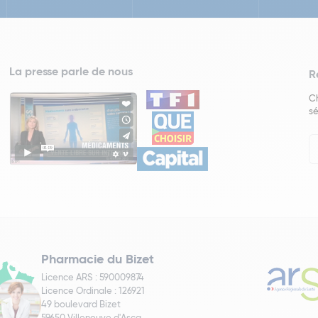
La presse parle de nous
R
Ch
sé
In
Ne
Pharmacie du Bizet
Licence ARS : 590009874
Licence Ordinale : 126921
49 boulevard Bizet