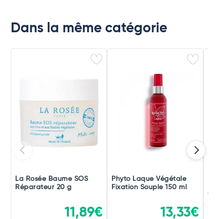
Dans la même catégorie
La Rosée Baume SOS
Phyto Laque Végétale
Phy
Réparateur 20 g
Fixation Souple 150 ml
Fix
150
11,89€
13,33€