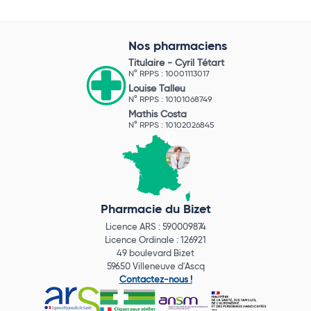
Nos pharmaciens
Titulaire -
Cyril Tétart
N° RPPS : 10001113017
Louise Talleu
N° RPPS : 10101068749
Mathis Costa
N° RPPS : 10102026845
Pharmacie du Bizet
Licence ARS : 590009874
Licence Ordinale : 126921
49 boulevard Bizet
59650 Villeneuve d'Ascq
Contactez-nous !