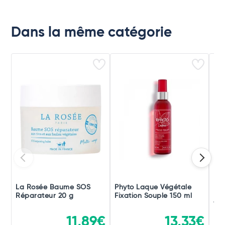
Dans la même catégorie
La Rosée Baume SOS
Phyto Laque Végétale
Phy
Réparateur 20 g
Fixation Souple 150 ml
Fix
150
11,89€
13,33€