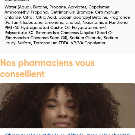
Composition
Water (Aqua), Butane, Propane, Acrylates, Copolymer,
Aminomethyl Propanol, Cetrimonium Bromide, Cetrimonium
Chloride, Citral, Citric Acid, Cocamidopropyl Betaine, Fragrance
(Parfum), Isobutane, Limonene, Linalool, Niacinamide, Panthenol,
PEG-40 Hydrogenated Castor Oil, Polyquaternium-4,
Polysorbate 80, Simmondsia Chinensis (Jojoba) Seed Oil
(Simmondsia Chinensis Seed Oil), Sodium Chloride, Sodium
Lauryl Sulfate, Tetrasodium EDTA, VP/VA Copolymer.
Nos pharmaciens vous
conseillent