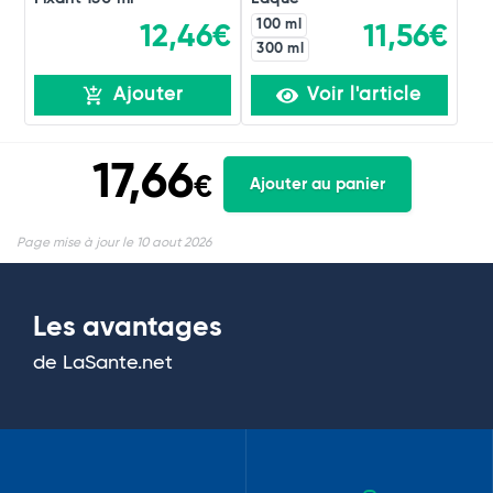
100 ml
12,46€
11,56€
300 ml
Ajouter
Voir l'article
17,66
€
Ajouter au panier
Page mise à jour le 10 aout 2026
Les avantages
de LaSante.net