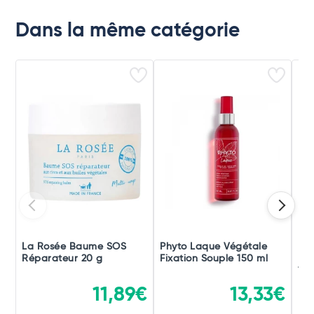
Dans la même catégorie
La Rosée Baume SOS
Phyto Laque Végétale
Phy
Réparateur 20 g
Fixation Souple 150 ml
Fix
150
11,89€
13,33€