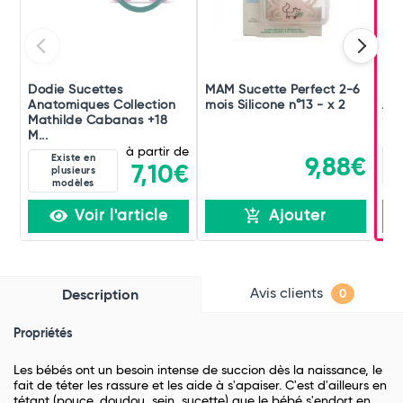
Dodie Sucettes
MAM Sucette Perfect 2-6
Dod
Anatomiques Collection
mois Silicone n°13 - x 2
Ana
Mathilde Cabanas +18
+6 
M...
à partir de
Existe en
9,88€
7,10€
plusieurs
modèles
Voir l'article
Ajouter
Avis clients
Description
0
Propriétés
Les bébés ont un besoin intense de succion dès la naissance, le
fait de téter les rassure et les aide à s'apaiser. C'est d'ailleurs en
tétant (pouce, doudou, sein, sucette) que le bébé s'endort en