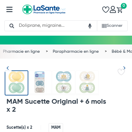
0
Search
Scanner
Pharmacie en ligne
Parapharmacie en ligne
Bébé & 
MAM Sucette Original + 6 mois
x 2
Total
Sucette(s) x 2
MAM