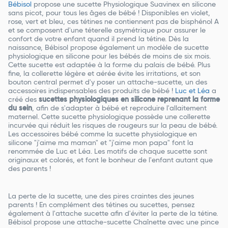
Bébisol
propose une sucette Physiologique Suavinex en silicone
sans picot, pour tous les âges de bébé ! Disponibles en violet,
rose, vert et bleu, ces tétines ne contiennent pas de bisphénol A
et se composent d'une téterelle asymétrique pour assurer le
confort de votre enfant quand il prend la tétine. Dès la
naissance, Bébisol propose également un modèle de sucette
physiologique en silicone pour les bébés de moins de six mois.
Cette sucette est adaptée à la forme du palais de bébé. Plus
fine, la collerette légère et aérée évite les irritations, et son
bouton central permet d'y poser un attache-sucette, un des
accessoires indispensables des produits de bébé !
Luc et Léa
a
créé des
sucettes physiologiques en silicone reprenant la forme
du sein
, afin de s'adapter à bébé et reproduire l'allaitement
maternel. Cette sucette physiologique possède une collerette
incurvée qui réduit les risques de rougeurs sur la peau de bébé.
Les accessoires bébé comme la sucette physiologique en
silicone "j'aime ma maman" et "j'aime mon papa" font la
renommée de Luc et Léa. Les motifs de chaque sucette sont
originaux et colorés, et font le bonheur de l'enfant autant que
des parents !
La perte de la sucette, une des pires craintes des jeunes
parents ! En complément des tétines ou sucettes, pensez
également à l'attache sucette afin d'éviter la perte de la tétine.
Bébisol propose une attache-sucette Chaînette avec une pince