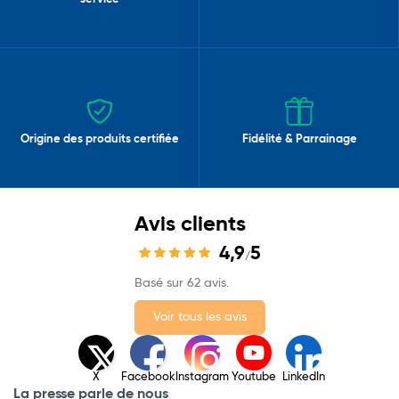
Origine des produits certifiée
Fidélité & Parrainage
Avis clients
4,9
5
/
Basé sur 62 avis.
Voir tous les avis
X
Facebook
Instagram
Youtube
LinkedIn
La presse parle de nous