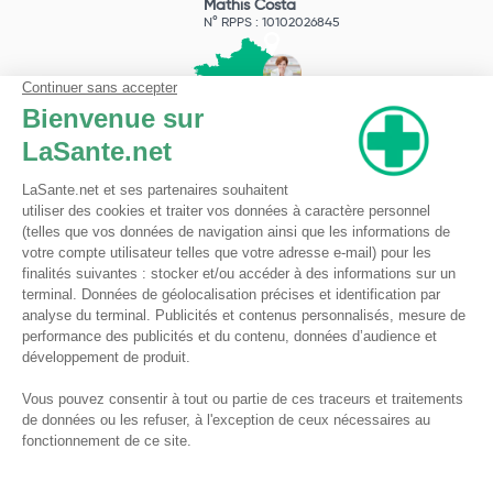
Mathis Costa
N° RPPS : 10102026845
Pharmacie du Bizet
Licence ARS : 590009874
Licence Ordinale : 126921
49 boulevard Bizet
59650 Villeneuve d'Ascq
Contactez-nous !
Pharmacie en ligne autorisée à vendre des médicaments depuis le 17 avril 2013