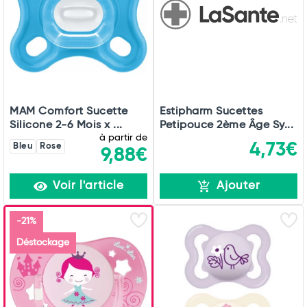
MAM Comfort Sucette
Estipharm Sucettes
Silicone 2-6 Mois x ...
Petipouce 2ème Âge Sy...
à partir de
4,73€
Bleu
Rose
9,88€
Total
Voir l'article
Ajouter
Commander
-21%
Déstockage