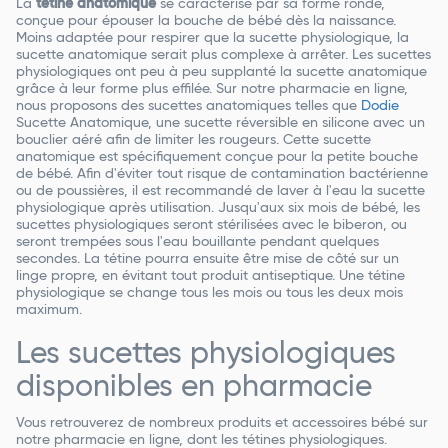
La
tétine anatomique
se caractérise par sa forme ronde,
conçue pour épouser la bouche de bébé dès la naissance.
Moins adaptée pour respirer que la sucette physiologique, la
sucette anatomique serait plus complexe à arrêter. Les sucettes
physiologiques ont peu à peu supplanté la sucette anatomique
grâce à leur forme plus effilée. Sur notre pharmacie en ligne,
nous proposons des sucettes anatomiques telles que
Dodie
Sucette Anatomique, une sucette réversible en silicone avec un
bouclier aéré afin de limiter les rougeurs. Cette sucette
anatomique est spécifiquement conçue pour la petite bouche
de bébé. Afin d'éviter tout risque de contamination bactérienne
ou de poussières, il est recommandé de laver à l'eau la sucette
physiologique après utilisation. Jusqu'aux six mois de bébé, les
sucettes physiologiques seront stérilisées avec le biberon, ou
seront trempées sous l'eau bouillante pendant quelques
secondes. La tétine pourra ensuite être mise de côté sur un
linge propre, en évitant tout produit antiseptique. Une tétine
physiologique se change tous les mois ou tous les deux mois
maximum.
Les sucettes physiologiques
disponibles en pharmacie
Vous retrouverez de nombreux produits et accessoires bébé sur
notre pharmacie en ligne, dont les tétines physiologiques.