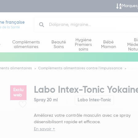
Marques
Search
ne française
e de la Santé
Hygiène
B
Compléments
Beauté
Bébé
e
Premiers
Méde
alimentaires
Soins
Maman
soins
Natu
ents alimentaires
Compléments alimentaires contre l'impuissance
Labo 
Labo Intex-Tonic Yokain
Exclu
web
Spray 20 ml
Labo Intex-Tonic
Améliorez votre contrôle masculin avec ce spray
désensibilisant rapide et efficace.
En savoir +