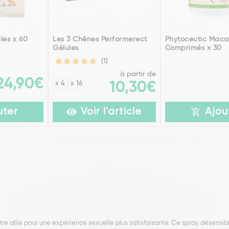
ules x 60
Les 3 Chênes Performerect
Phytoceutic Maca
Gélules
Comprimés x 30
(1)
à partir de
24,90€
x 4
x 16
10,30€
uter
Voir l'article
Ajou
re allié pour une expérience sexuelle plus satisfaisante. Ce spray désensib