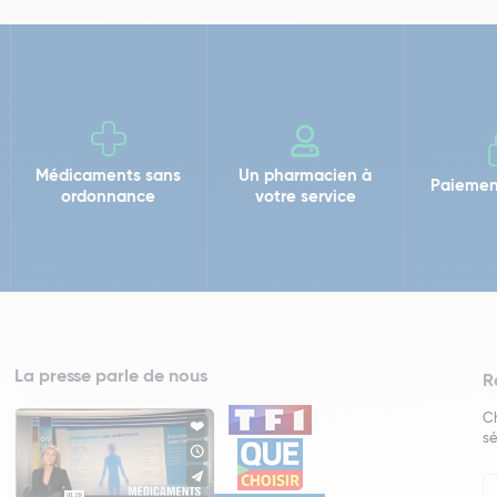
Médicaments sans
Un pharmacien à
Paiemen
ordonnance
votre service
La presse parle de nous
R
Ch
sé
In
Ne