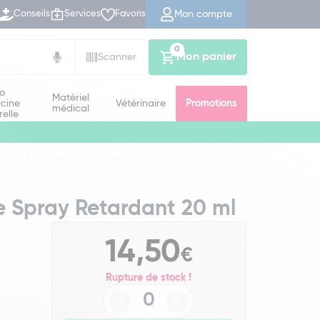
Mon compte
Conseils
Services
Favoris
0
Mon panier
Scanner
io
Matériel
cine
Vétérinaire
Promotions
médical
relle
Intex-Tonic Yokaine Spray Retardant 20 ml
e Spray Retardant 20 ml
14,50
€
Rupture de stock !