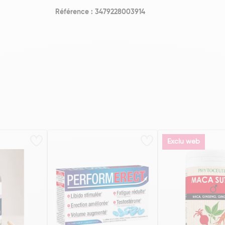
Référence : 3479228003914
Exclu web