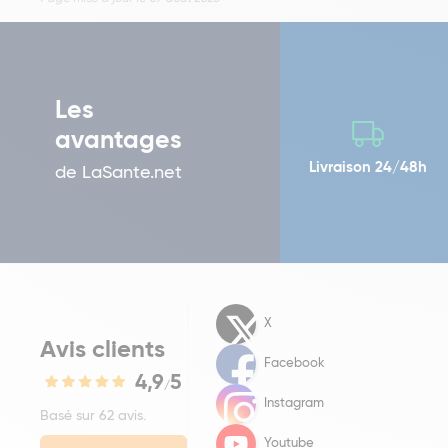
Les
avantages
Livraison 24/48h
de LaSante.net
X
Avis clients
Facebook
4,9
5
/
Instagram
Basé sur 62 avis.
Youtube