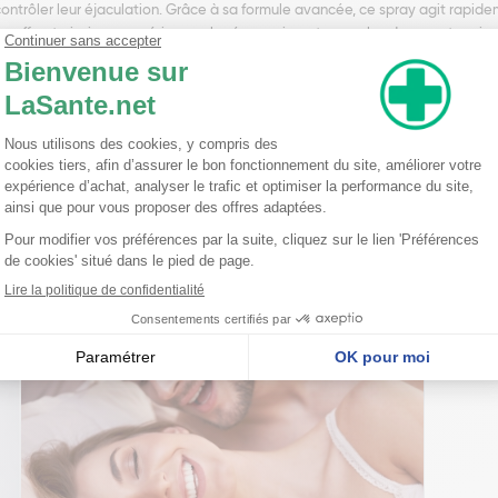
ontrôler leur éjaculation. Grâce à sa formule avancée, ce spray agit rapidem
s, offrant ainsi une expérience plus épanouissante pour les deux partenaires. 
ur endurance sans tracas. Vous pouvez l'utiliser en toute confiance, car il 
 Intex-Tonic Yokaine Spray Retardant 20 ml est un moyen efficace et pratiqu
nts grâce à ce produit de qualité.
hyl Menthane Carboxamide, Menthol, Cinnamomum Cassia Leaf Oil, Eugenia Car
nseillent