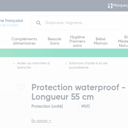
Marques
Search
ne française
e de la Santé
Hygiène
B
Compléments
Beauté
Bébé
e
Premiers
Méde
alimentaires
Soins
Maman
soins
Natu
Aides au maintien à
Solutions d'aide à la vie
domicile
quotidienne
Protection waterproof -
Longueur 55 cm
Protection (unité)
MVD
En savoir +