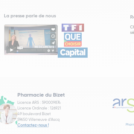
La presse parle de nous
R
Ch
sé
In
Ne
Pharmacie du Bizet
Licence ARS : 590009874
Licence Ordinale : 126921
49 boulevard Bizet
59650 Villeneuve d'Ascq
Pharm
Contactez-nous !