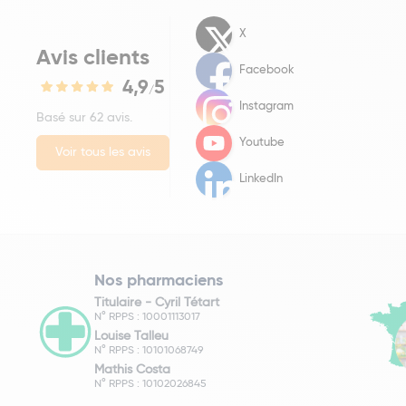
X
Avis clients
Facebook
4,9
5
/
Instagram
Basé sur 62 avis.
Youtube
Voir tous les avis
LinkedIn
Nos pharmaciens
Titulaire -
Cyril Tétart
N° RPPS : 10001113017
Louise Talleu
N° RPPS : 10101068749
Mathis Costa
N° RPPS : 10102026845