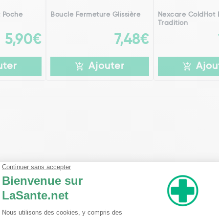
 Poche
Boucle Fermeture Glissière
Nexcare ColdHot B
Tradition
5,90€
7,48€
uter
Ajouter
Ajou
nsement étanche sous la douche ou pendant le bain.