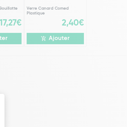
ouillotte
Verre Canard Comed
Plastique
17,27€
2,40€
ter
Ajouter