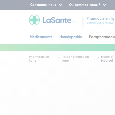
Contactez-nous
Qui sommes-nous ?
Pharmacie en lig
agréée par le Ministèr
Médicaments
Homéopathie
Parapharmaci
Pharmacie en
Parapharmacie en
Matériel
ligne
ligne
Médical