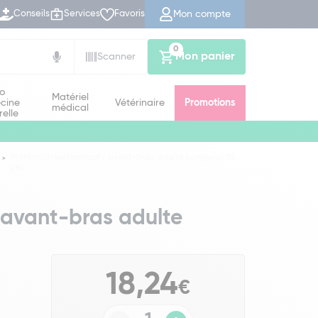
Mon compte
Conseils
Services
Favoris
0
Mon panier
Scanner
io
Matériel
cine
Vétérinaire
Promotions
médical
relle
Protection waterproof - avant-bras adulte Longueur 55
cm
 avant-bras adulte
18,24
€