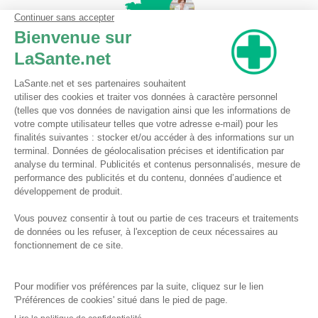
Pharmacie du Bizet
Licence ARS : 590009874
Licence Ordinale : 126921
49 boulevard Bizet
59650 Villeneuve d'Ascq
Contactez-nous !
Pharmacie en ligne autorisée à vendre des médicaments depuis le 17 avril 2013
Tous droits réservés
Conditions Générales de Vente
Mentions légales