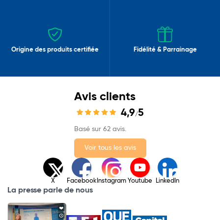
Origine des produits certifiée
Fidélité & Parrainage
Avis clients
4,9
5
/
Basé sur 62 avis.
Voir tous les avis
X
Facebook
Instagram
Youtube
LinkedIn
La presse parle de nous