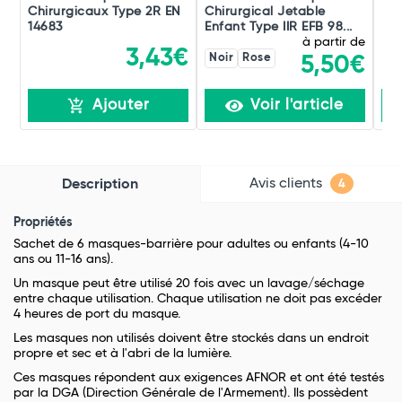
Chirurgicaux Type 2R EN
Chirurgical Jetable
Mai
14683
Enfant Type IIR EFB 98...
Éla
à partir de
3,43€
Noir
Rose
5,50€
Ajouter
Voir l'article
Avis clients
Description
4
Propriétés
Sachet de 6 masques-barrière pour adultes ou enfants (4-10
ans ou 11-16 ans).
Un masque peut être utilisé 20 fois avec un lavage/séchage
entre chaque utilisation. Chaque utilisation ne doit pas excéder
4 heures de port du masque.
Les masques non utilisés doivent être stockés dans un endroit
propre et sec et à l'abri de la lumière.
Ces masques répondent aux exigences AFNOR et ont été testés
par la DGA (Direction Générale de l'Armement). Ils possèdent