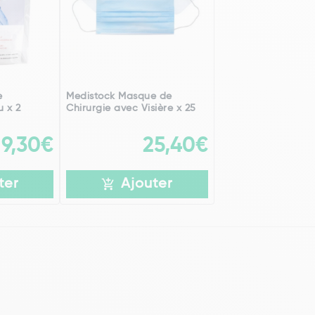
e
Medistock Masque de
u x 2
Chirurgie avec Visière x 25
9,30€
25,40€
ter
Ajouter