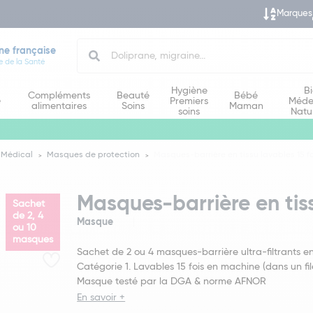
Marques
Search
ne française
e de la Santé
Hygiène
B
Compléments
Beauté
Bébé
e
Premiers
Méde
alimentaires
Soins
Maman
soins
Natu
 Médical
Masques de protection
Masques-barrière en tissu lavables 15 fo
Masques-barrière en tiss
Sachet
de 2, 4
Masque
ou 10
masques
Sachet de 2 ou 4 masques-barrière ultra-filtrants en 
Catégorie 1. Lavables 15 fois en machine (dans un file
Masque testé par la DGA & norme AFNOR
En savoir +