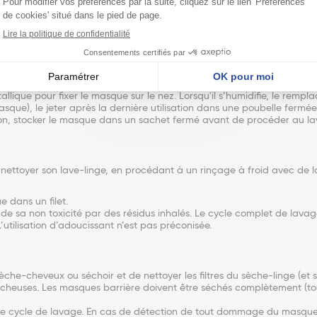
 et au savon ou avec une solution hydroalcoolique. Appliquer le masqu
 métallique pour fixer le masque sur le nez. Lorsqu'il s’humidifie, le r
sque), le jeter après la dernière utilisation dans une poubelle fermée 
tion, stocker le masque dans un sachet fermé avant de procéder au la
ttoyer son lave-linge, en procédant à un rinçage à froid avec de la 
e dans un filet.
t de sa non toxicité par des résidus inhalés. Le cycle complet de lava
tilisation d’adoucissant n’est pas préconisée.
sèche-cheveux ou séchoir et de nettoyer les filtres du sèche-linge (et s
 et sécheuses. Les masques barrière doivent être séchés complètement (
aque cycle de lavage. En cas de détection de tout dommage du masque 