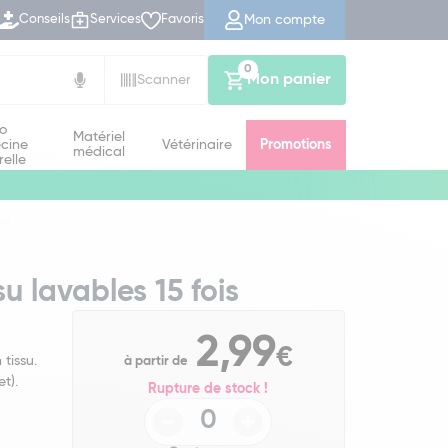
Mon compte
Conseils
Services
Favoris
0
Mon panier
Scanner
io
Matériel
cine
Vétérinaire
Promotions
médical
relle
is
u lavables 15 fois
2,99
€
tissu.
à partir de
t).
Rupture de stock !