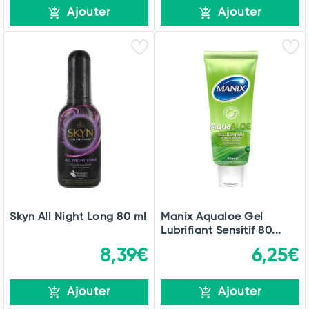
Ajouter
Ajouter
Skyn All Night Long 80 ml
Manix Aqualoe Gel
Lubrifiant Sensitif 80...
8,39€
6,25€
Ajouter
Ajouter