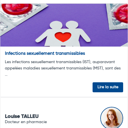
Infections sexuellement transmissibles
Les infections sexuellement transmissibles (IST), auparavant
appelées maladies sexuellement transmissibles (MST), sont des
...
Lire la suite
Louise TALLEU
Docteur en pharmacie