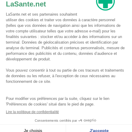
Pharmacie du Bizet
Licence ARS : 590009874
Licence Ordinale : 126921
49 boulevard Bizet
59650 Villeneuve d'Ascq
Contactez-nous !
Pharmacie en ligne autorisée à vendre des médicaments depuis le 17 avril 2013
Tous droits réservés
Conditions Générales de Vente
Mentions légales
Qui sommes-nous
Rappel de lots
Protection des données personnelles
Contact