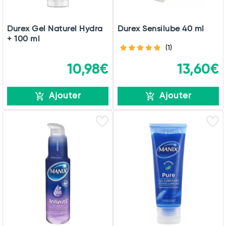
Durex Gel Naturel Hydra
Durex Sensilube 40 ml
+ 100 ml
(1)
10,98€
13,60€
Ajouter
Ajouter