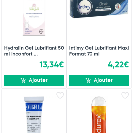
Hydralin Gel Lubrifiant 50
Intimy Gel Lubrifiant Maxi
ml inconfort ...
Format 70 ml
13,34€
4,22€
Ajouter
Ajouter
Total
Commander