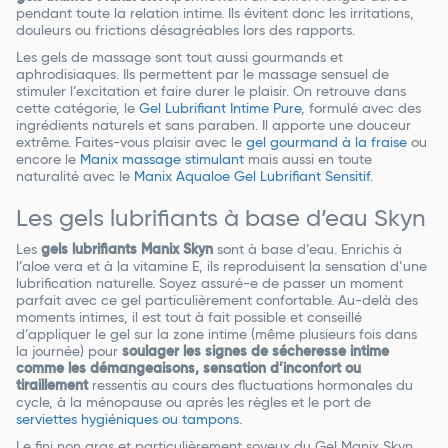
pendant toute la relation intime. Ils évitent donc les irritations,
douleurs ou frictions désagréables lors des rapports.
Les gels de massage sont tout aussi gourmands et
aphrodisiaques. Ils permettent par le massage sensuel de
stimuler l’excitation et faire durer le plaisir. On retrouve dans
cette catégorie, le
Gel Lubrifiant Intime Pure
, formulé avec des
ingrédients naturels et sans paraben. Il apporte une douceur
extrême. Faites-vous plaisir avec le
gel gourmand à la fraise
ou
encore le
Manix massage stimulant
mais aussi en toute
naturalité avec le
Manix Aqualoe Gel Lubrifiant Sensitif
.
Les gels lubrifiants à base d’eau Skyn
Les
gels lubrifiants Manix Skyn
sont à base d’eau. Enrichis à
l’aloe vera et à la vitamine E, ils reproduisent la sensation d’une
lubrification naturelle. Soyez assuré-e de passer un moment
parfait avec ce gel particulièrement confortable. Au-delà des
moments intimes, il est tout à fait possible et conseillé
d’appliquer le gel sur la zone intime (même plusieurs fois dans
la journée) pour
soulager les signes de sécheresse intime
comme les démangeaisons, sensation d’inconfort ou
tiraillement
ressentis au cours des fluctuations hormonales du
cycle, à la ménopause ou après les règles et le port de
serviettes hygiéniques ou tampons
.
Le fini non gras et particulièrement soyeux du Gel Manix Skyn