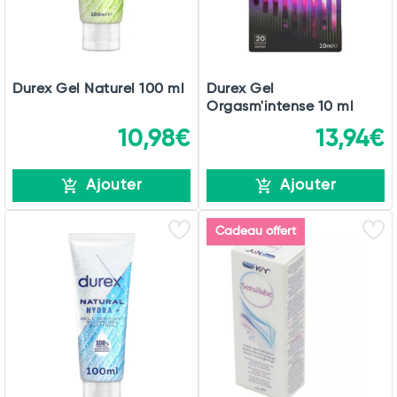
Durex Gel Naturel 100 ml
Durex Gel
Orgasm'intense 10 ml
10,98€
13,94€
Ajouter
Ajouter
Cadeau offert