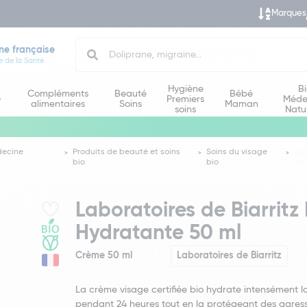
Marques
Search
ne française
e de la Santé
Hygiène
B
Compléments
Beauté
Bébé
e
Premiers
Méde
alimentaires
Soins
Maman
soins
Natu
decine
Produits de beauté et soins
Soins du visage
Lab
bio
bio
ml
Laboratoires de Biarrit
Hydratante 50 ml
Crème 50 ml
Laboratoires de Biarritz
La crème visage certifiée bio hydrate intensément 
pendant 24 heures tout en la protégeant des agres