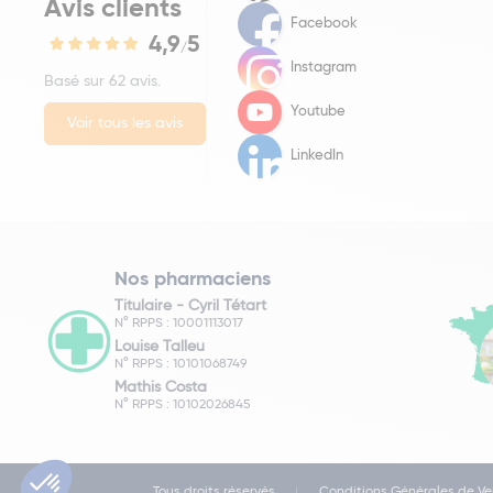
Avis clients
Facebook
4,9
5
/
Instagram
Basé sur 62 avis.
Youtube
Voir tous les avis
LinkedIn
Nos pharmaciens
Titulaire -
Cyril Tétart
N° RPPS : 10001113017
Louise Talleu
N° RPPS : 10101068749
Mathis Costa
N° RPPS : 10102026845
Tous droits réservés
Conditions Générales de Ve