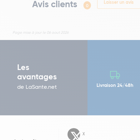
Avis clients
Laisser un avis
0
Page mise à jour le 06 aout 2026
Les
avantages
Livraison 24/48h
de LaSante.net
X