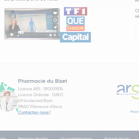
R
Ch
sé
In
Ne
Pharmacie du Bizet
Licence ARS : 590009874
Licence Ordinale : 126921
49 boulevard Bizet
59650 Villeneuve d'Ascq
Pharm
Contactez-nous !
nte
Mentions légales
Qui sommes-nous
Rappel de lots