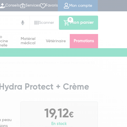
Mon compte
Conseils
Services
Favoris
0
Mon panier
Scanner
io
Matériel
cine
Vétérinaire
Promotions
médical
relle
oratoires de Biarritz Hydra Protect + Crème Hydratante 50
z Hydra Protect + Crème
19,12
€
la peau
En stock
sions