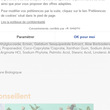
tter*, Olus Oil, Simmondsia Chinensis Seed Oil*, Squalane, Cetearyl O
ylitylglucoside, Ectoin, Gelidium Sesquipedale Extract, Aloe Barbadens
te, Propanediol, Coco-Caprylate/Caprate, Xanthan Gum, Sodium Anisa
l Arginate HCl, Sodium Phytate, Palmitic Acid, Stearic Acid, Linolenic 
ture Biologique
nseillent