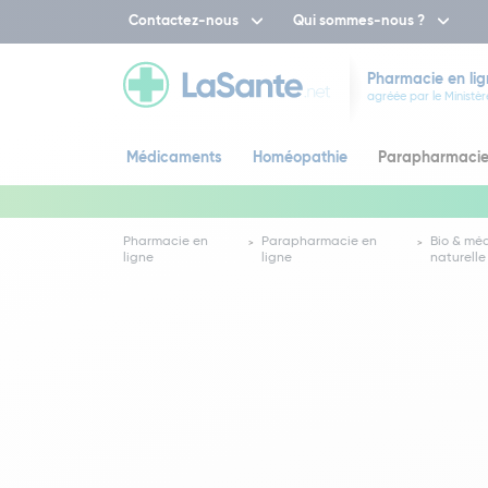
Contactez-nous
Qui sommes-nous ?
Pharmacie en lig
agréée par le Ministèr
Médicaments
Homéopathie
Parapharmaci
Pharmacie en
Parapharmacie en
Bio & mé
ligne
ligne
naturelle