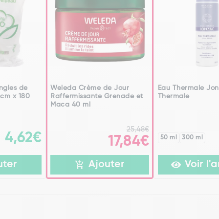
ngles de
Weleda Crème de Jour
Eau Thermale Jo
 cm x 180
Raffermissante Grenade et
Thermale
Maca 40 ml
25,48€
4,62€
17,84€
50 ml
300 ml
uter
Ajouter
Voir l'a