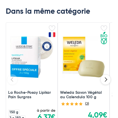
Dans la même catégorie
La Roche-Posay Lipikar
Weleda Savon Végétal
Saf
Pain Surgras
au Calendula 100 g
100
(2)
à partir de
150 g
4,09€
6,37€