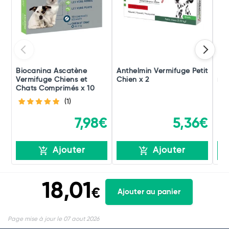
Biocanina Ascatène
Anthelmin Vermifuge Petit
Mil
Vermifuge Chiens et
Chien x 2
mg/
Chats Comprimés x 10
(1)
7,98€
5,36€
Ajouter
Ajouter
18,01
€
Ajouter au panier
Page mise à jour le 07 aout 2026