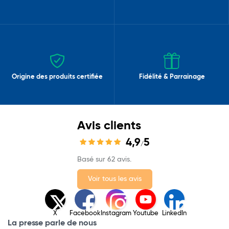
Origine des produits certifiée
Fidélité & Parrainage
Avis clients
4,9
5
/
Basé sur 62 avis.
Voir tous les avis
X
Facebook
Instagram
Youtube
LinkedIn
La presse parle de nous