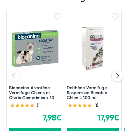
Biocanina Ascatène
Dolthène Vermifuge
Mi
Vermifuge Chiens et
Suspension Buvable
Pet
Chats Comprimés x 10
Chien L 100 ml
(1)
(1)
7,98€
17,99€