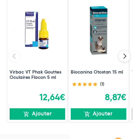
Virbac VT Phak Gouttes
Biocanina Otostan 15 ml
Vir
Oculaires Flacon 5 ml
M x
(1)
12,64€
8,87€
Ajouter
Ajouter