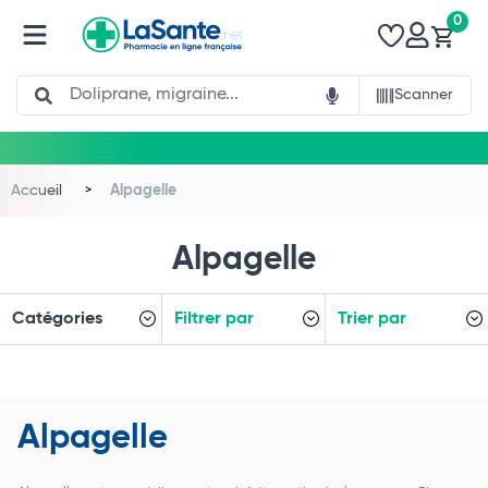
0
Search
Scanner
Accueil
Alpagelle
Alpagelle
Catégories
Filtrer par
Trier par
Total
Commander
Alpagelle