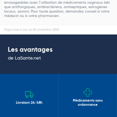
envisageables avec l’utilisation de médicaments vaginaux tels
que antifongiques, antibactériens, antiseptiques, estrogènes
locaux, savons. Pour toute question, demandez conseil à votre
médecin ou à votre pharmacien.
Page mise à jour le 06 novembre 2020
Les avantages
de LaSante.net
Médicaments sans
Livraison 24/48h
ordonnance