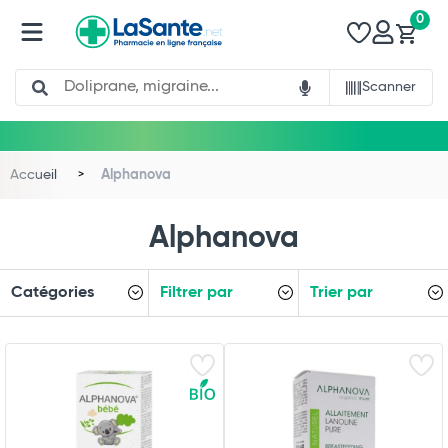
0
Search
Scanner
Accueil
Alphanova
Alphanova
Catégories
Filtrer par
Trier par