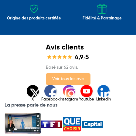
Origine des produits certifiée
Fidélité & Parrainage
Avis clients
4,9
5
/
Basé sur 62 avis.
Voir tous les avis
X
Facebook
Instagram
Youtube
LinkedIn
La presse parle de nous