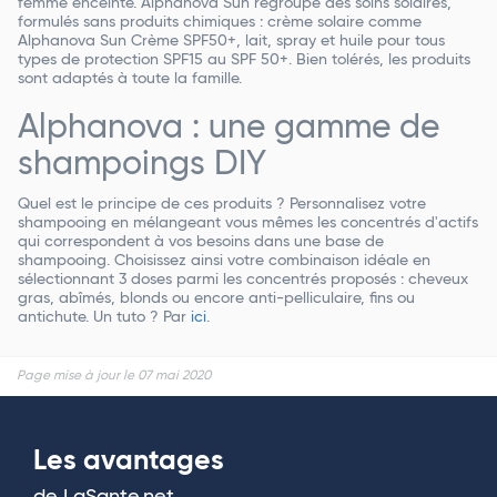
femme enceinte. Alphanova Sun regroupe des soins solaires,
formulés sans produits chimiques : crème solaire comme
Alphanova Sun Crème SPF50+, lait, spray et huile pour tous
types de protection SPF15 au SPF 50+. Bien tolérés, les produits
sont adaptés à toute la famille.
Alphanova : une gamme de
shampoings DIY
Quel est le principe de ces produits ? Personnalisez votre
shampooing en mélangeant vous mêmes les concentrés d'actifs
qui correspondent à vos besoins dans une base de
shampooing. Choisissez ainsi votre combinaison idéale en
sélectionnant 3 doses parmi les concentrés proposés : cheveux
gras, abîmés, blonds ou encore anti-pelliculaire, fins ou
antichute. Un tuto ? Par
ici
.
Page mise à jour le 07 mai 2020
Les avantages