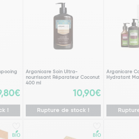
mpooing
Arganicare Soin Ultra-
Arganicare Cof
nourrissant Réparateur Coconut
Hydratant M
400 ml
9,80€
10,90€
k !
Rupture de stock !
Rupture