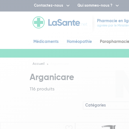
Contactez-nous
Qui sommes-nous ?
Pharmacie en lig
agréée par le Ministèr
Médicaments
Homéopathie
Parapharmaci
Accueil
Arganicare
Arganicare
116 produits
Catégories