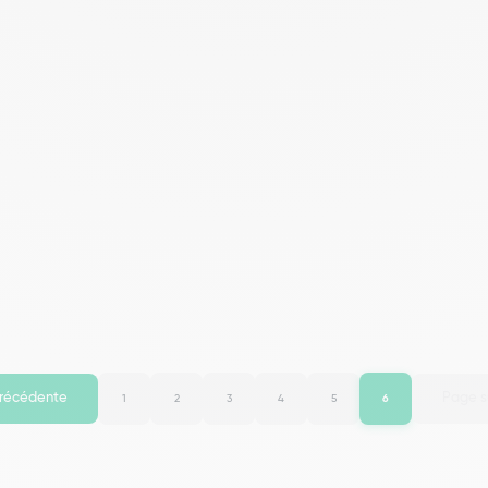
récédente
Page s
1
2
3
4
5
6