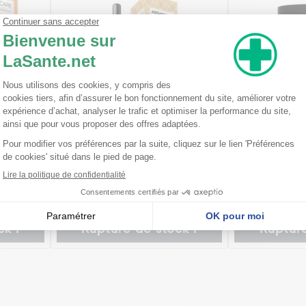
ande
Arganicare Huile de Ricin Bio 3-
Arganicare Ma
en-1 30 ml
Figue de Barb
0,30€
13,70€
k !
Rupture de stock !
Rupture