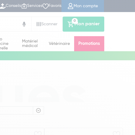
Mon compte
Conseils
Services
Favoris
0
Mon panier
Scanner
io
Matériel
cine
Vétérinaire
Promotions
médical
relle
ues