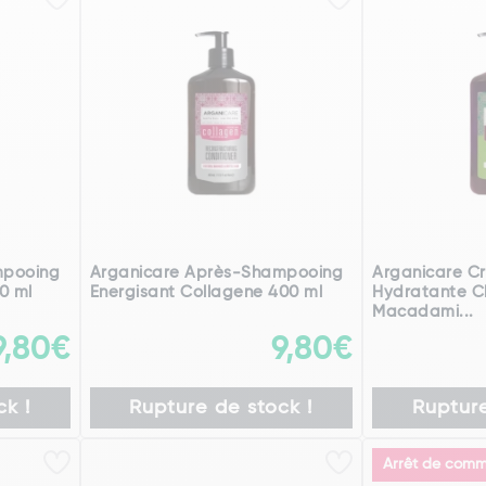
mpooing
Arganicare Après-Shampooing
Arganicare C
0 ml
Energisant Collagene 400 ml
Hydratante C
Macadami...
9,80€
9,80€
k !
Rupture de stock !
Rupture
Arrêt de comme