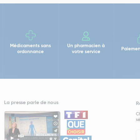
Médicaments sans
Un pharmacien à
Paiemen
ordonnance
votre service
La presse parle de nous
R
Ch
sé
In
Ne