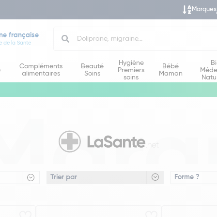
Marques
Search
ne française
e de la Santé
Hygiène
B
Compléments
Beauté
Bébé
e
Premiers
Méde
alimentaires
Soins
Maman
soins
Natu
Marq
Forme ?