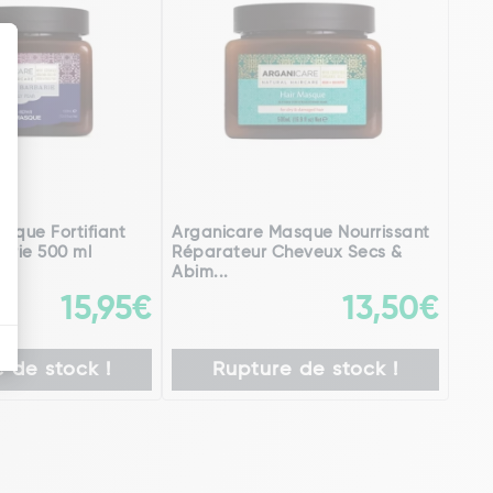
sque Fortifiant
Arganicare Masque Nourrissant
arie 500 ml
Réparateur Cheveux Secs &
Abim...
15,95€
13,50€
 de stock !
Rupture de stock !