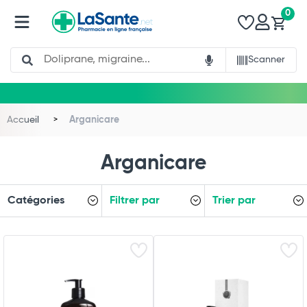
0
Search
Scanner
Accueil
Arganicare
Arganicare
Catégories
Filtrer par
Trier par