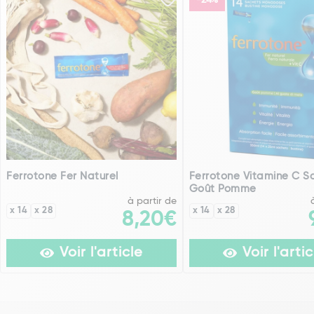
-24%
Ferrotone Fer Naturel
Ferrotone Vitamine C S
Goût Pomme
à partir de
x 14
x 28
x 14
x 28
8,20€
Voir l'article
Voir l'artic