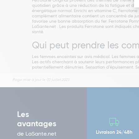
Ferrotone Original provient des thermes de Trefiw Wel
quotidien grâce à une réduction de la fatigue et de
énergétique normal. Enrichi en vitamine C, Ferroton
complément alimentaire contient un concentré de jus
favorise une bonne absorption du fer. Ferrotone Pomme
LaSante.net . Les produits Ferrotone sont indiqués ch
santé.
Qui peut prendre les com
Les femmes enceintes sur avis médical. Les femmes aux
Les actifs cherchant à soutenir leurs performances ph
potentiellement dénutries. Sensation d'épuisement. S
Page mise à jour le 03 juillet 2023
Les
avantages
Livraison 24/48h
de LaSante.net