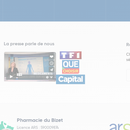
La presse parle de nous
R
Ch
sé
In
Ne
Pharmacie du Bizet
Licence ARS : 590009874