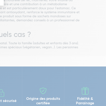
ce naturelle de fer, maintenez votre vitalité au
itaire et une contribution à un métabolisme
 et est particulièrement doux pour l'estomac. Ce
ant antioxydant, renforce le système immunitaire et
z ce produit sous forme de sachets mondoses sur
 allaitantes, demandez conseils à un professionnel de
uels cas ?
al. Toute la famille (adultes et enfants dès 3 ans).
imes spéciaux (végétarien, vegan...). Les personnes
Origine des produits
Fidélité &
t sécurisé
certifiée
Parrainage