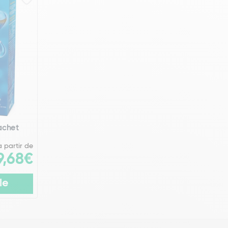
achet
à partir de
9,68€
le