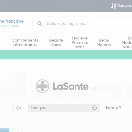
Marques
Search
ne française
e de la Santé
Hygiène
B
Compléments
Beauté
Bébé
e
Premiers
Méde
alimentaires
Soins
Maman
soins
Natu
Marq
Forme ?