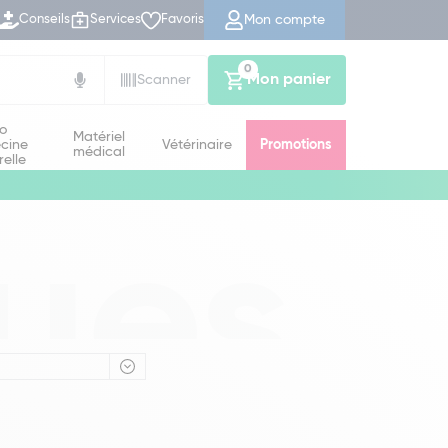
Mon compte
Conseils
Services
Favoris
0
Mon panier
Scanner
io
Matériel
cine
Vétérinaire
Promotions
médical
relle
ues