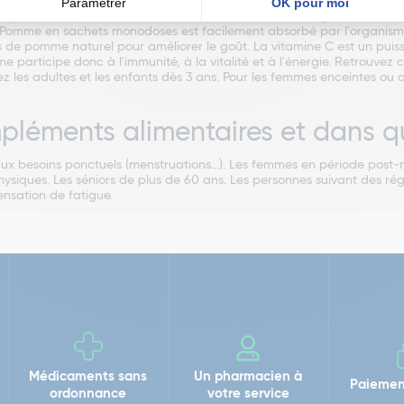
ls, de Snowdonia au Pays de Galles. Avec Ferrotone Original, une sour
 l'épuisement, un soutien au fonctionnement normal du système immun
e Pomme en sachets monodoses est facilement absorbé par l'organisme
 de pomme naturel pour améliorer le goût. La vitamine C est un puiss
 participe donc à l'immunité, à la vitalité et à l'énergie. Retrouve
ez les adultes et les enfants dès 3 ans. Pour les femmes enceintes ou
pléments alimentaires et dans q
 besoins ponctuels (menstruations...). Les femmes en période post-nat
ysiques. Les séniors de plus de 60 ans. Les personnes suivant des rég
ensation de fatigue.
Médicaments sans
Un pharmacien à
Paiemen
ordonnance
votre service