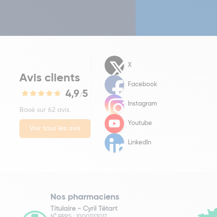
X
Avis clients
Facebook
4,9
5
/
Instagram
Basé sur 62 avis.
Youtube
Voir tous les avis
LinkedIn
Nos pharmaciens
Titulaire -
Cyril Tétart
N° RPPS : 10001113017