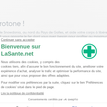
rotone !
de Snowdonia, au nord du Pays de Galles, et aide votre corps à libére
 vous apporte le fer dont vous avez besoin pour profiter au maximum d
ement. L'eau riche en fer Ferrotone® est un complément alimentaire n
e unique naturelle, découverte il y a plus de 2 millénaires au Pays d
econdaires.
éments alimentaires Ferrotone
ontiennent de l'eau riche en fer 100% naturelle. Les compléments alim
généralement plus facilement assimilable par l'organisme car il nécess
haque sachet fournit 5 mg de fer élémentaire (Fe2+) fournissant ains
ce qui signifie que moins de fer reste non absorbé dans le corps.
ne
ase d'eau naturelle riche en fer. Ferrotone Original se présente sous
 https://LaSante.net . Ferrotone Original est également disponible e