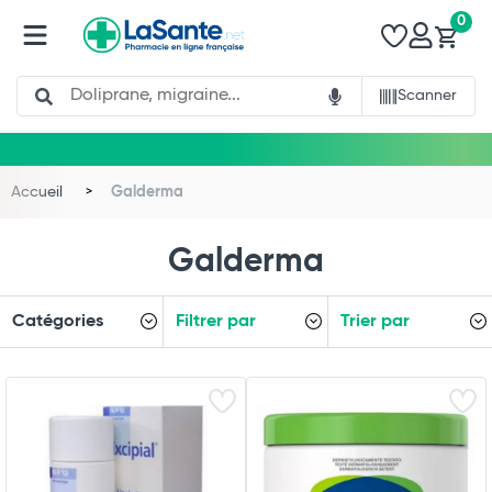
0
Search
Scanner
Accueil
Galderma
Galderma
Catégories
Filtrer par
Trier par
Total
Commander