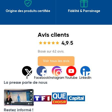
Origine des produits certifiée
Fidélité & Parrainage
Avis clients
4,9
5
/
Basé sur 62 avis.
Voir tous les avis
X
Facebook
Instagram
Youtube
LinkedIn
La presse parle de nous
Restez informé !