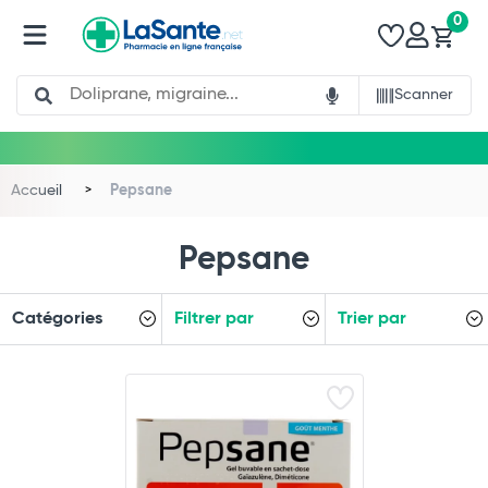
0
Search
Scanner
Accueil
Pepsane
Pepsane
Catégories
Filtrer par
Trier par
Total
Commander