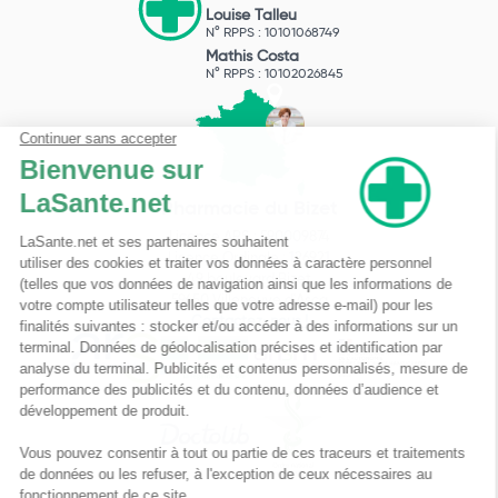
Louise Talleu
N° RPPS : 10101068749
Mathis Costa
N° RPPS : 10102026845
Pharmacie du Bizet
Licence ARS : 590009874
Licence Ordinale : 126921
49 boulevard Bizet
59650 Villeneuve d'Ascq
Contactez-nous !