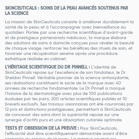
SKINCEUTICALS : SOINS DE LA PEAU AVANCÉS SOUTENUS PAR
LA SCIENCE
La mission de SkinCeuticals consiste à améliorer durablement la
santé de la peau et à l’accompagner avec bienveillance au
quotidien. Portée par une recherche scientifique d'avant-garde
et de prestigieux partenariats médicaux, la marque élabore
des solutions de soins à domicile conçues pour révéler la beauté
de chaque visage, renforcer les bénéfices des rituels de soin, et
favoriser une récupération sereine après une procédure
esthétique réalisée en cabinet.
L’HÉRITAGE SCIENTIFIQUE DU DR PINNELL :
L’identité de
SkinCeuticals repose sur l'excellence de son fondateur, le Dr
Sheldon Pinnell. Véritable pionnier de la science antioxydante,
ses réalisations constituent le socle de la marque avec 40
années de recherche fondamentale. Le Dr Pinnell a marqué
l'histoire de la dermatologie avec plus de 100 publications
évaluées par les pairs, 200 articles scientifiques publiés et 10
brevets exclusifs. Ses travaux visionnaires ont été couronnés par
12 prix et distinctions prestigieuses, permettant à SkinCeuticals
de concevoir des soins dont la supériorité repose sur une
synergie d'actifs purs et une absorption cutanée optimale.
TESTS ET OBSESSION DE LA PREUVE :
Pour SkinCeuticals,
l’efficacité doit être scientifiquement démontrée avant d'être
proposée au service de la peau. La marque soumet ses