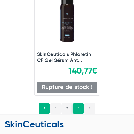
SkinCeuticals Phloretin
CF Gel Sérum Ant...
140,77€
Rupture de stock !
1
2
3
SkinCeuticals