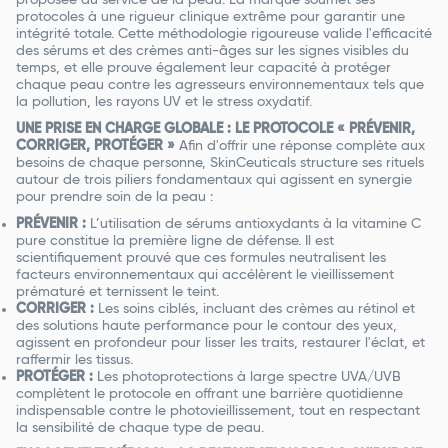
protocoles à une rigueur clinique extrême pour garantir une
intégrité totale. Cette méthodologie rigoureuse valide l'efficacité
des sérums et des crèmes anti-âges sur les signes visibles du
temps, et elle prouve également leur capacité à protéger
chaque peau contre les agresseurs environnementaux tels que
la pollution, les rayons UV et le stress oxydatif.
UNE PRISE EN CHARGE GLOBALE : LE PROTOCOLE « PRÉVENIR,
CORRIGER, PROTÉGER »
Afin d'offrir une réponse complète aux
besoins de chaque personne, SkinCeuticals structure ses rituels
autour de trois piliers fondamentaux qui agissent en synergie
pour prendre soin de la peau :
PRÉVENIR :
L’utilisation de sérums antioxydants à la vitamine C
pure constitue la première ligne de défense. Il est
scientifiquement prouvé que ces formules neutralisent les
facteurs environnementaux qui accélèrent le vieillissement
prématuré et ternissent le teint.
CORRIGER :
Les soins ciblés, incluant des crèmes au rétinol et
des solutions haute performance pour le contour des yeux,
agissent en profondeur pour lisser les traits, restaurer l'éclat, et
raffermir les tissus.
PROTÉGER :
Les photoprotections à large spectre UVA/UVB
complètent le protocole en offrant une barrière quotidienne
indispensable contre le photovieillissement, tout en respectant
la sensibilité de chaque type de peau.