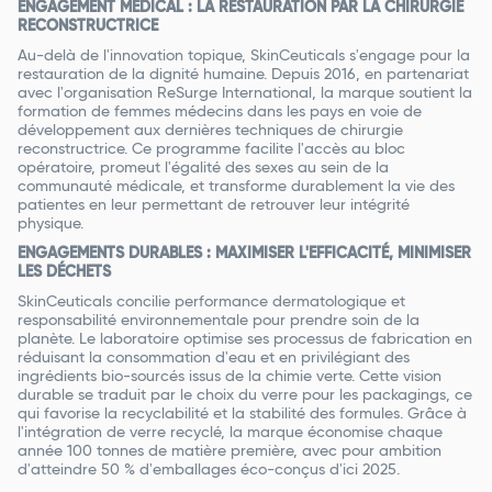
ENGAGEMENT MÉDICAL : LA RESTAURATION PAR LA CHIRURGIE
RECONSTRUCTRICE
Au-delà de l'innovation topique, SkinCeuticals s'engage pour la
restauration de la dignité humaine. Depuis 2016, en partenariat
avec l'organisation ReSurge International, la marque soutient la
formation de femmes médecins dans les pays en voie de
développement aux dernières techniques de chirurgie
reconstructrice. Ce programme facilite l'accès au bloc
opératoire, promeut l'égalité des sexes au sein de la
communauté médicale, et transforme durablement la vie des
patientes en leur permettant de retrouver leur intégrité
physique.
ENGAGEMENTS DURABLES : MAXIMISER L'EFFICACITÉ, MINIMISER
LES DÉCHETS
SkinCeuticals concilie performance dermatologique et
responsabilité environnementale pour prendre soin de la
planète. Le laboratoire optimise ses processus de fabrication en
réduisant la consommation d'eau et en privilégiant des
ingrédients bio-sourcés issus de la chimie verte. Cette vision
durable se traduit par le choix du verre pour les packagings, ce
qui favorise la recyclabilité et la stabilité des formules. Grâce à
l'intégration de verre recyclé, la marque économise chaque
année 100 tonnes de matière première, avec pour ambition
d'atteindre 50 % d'emballages éco-conçus d'ici 2025.