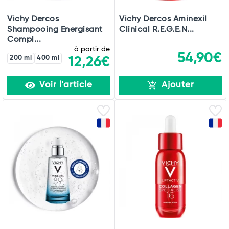
Vichy Dercos
Vichy Dercos Aminexil
Shampooing Energisant
Clinical R.E.G.E.N...
Compl...
à partir de
54,90€
200 ml
400 ml
12,26€
Voir l'article
Ajouter