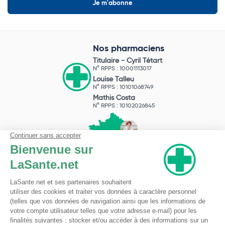
Nos pharmaciens
Titulaire -
Cyril Tétart
N° RPPS : 10001113017
Louise Talleu
N° RPPS : 10101068749
Mathis Costa
N° RPPS : 10102026845
Pharmacie du Bizet
Licence ARS : 590009874
Licence Ordinale : 126921
49 boulevard Bizet
59650 Villeneuve d'Ascq
Contactez-nous !