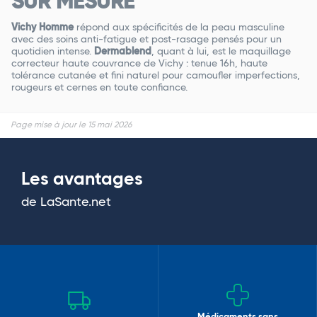
SUR MESURE
Vichy Homme
répond aux spécificités de la peau masculine
avec des soins anti-fatigue et post-rasage pensés pour un
quotidien intense.
Dermablend
, quant à lui, est le maquillage
correcteur haute couvrance de Vichy : tenue 16h, haute
tolérance cutanée et fini naturel pour camoufler imperfections,
rougeurs et cernes en toute confiance.
Page mise à jour le 15 mai 2026
Les avantages
de LaSante.net