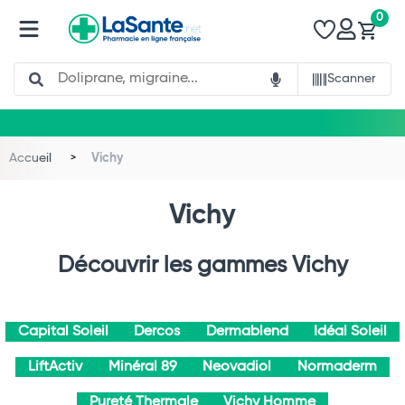
0
Search
Scanner
Accueil
Vichy
Vichy
Découvrir les gammes Vichy
Capital Soleil
Dercos
Dermablend
Idéal Soleil
LiftActiv
Minéral 89
Neovadiol
Normaderm
Pureté Thermale
Vichy Homme