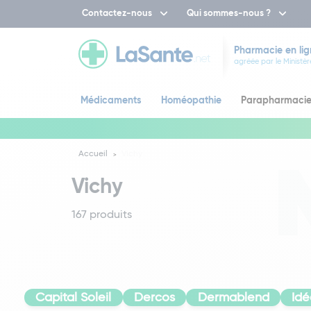
Contactez-nous
Qui sommes-nous ?
Pharmacie en lig
agréée par le Ministèr
Médicaments
Homéopathie
Parapharmaci
Accueil
Vichy
Vichy
167 produits
Capital Soleil
Dercos
Dermablend
Idé