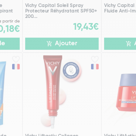
e
Vichy Capital Soleil Spray
Vichy Capital 
pirant
Protecteur Réhydratant SPF50+
Fluide Anti-Im
200...
à partir de
19,43€
0,18€
le
Ajouter