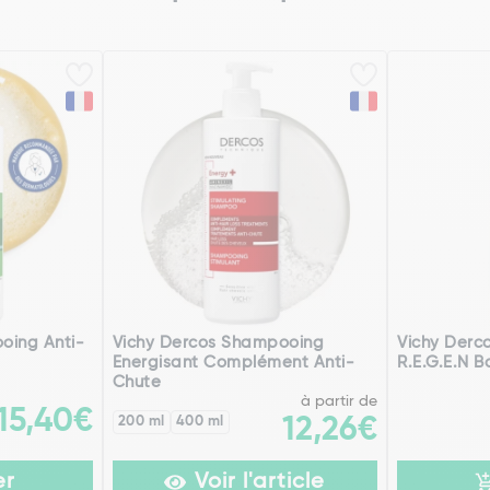
oing Anti-
Vichy Dercos Shampooing
Vichy Derco
Energisant Complément Anti-
R.E.G.E.N B
Chute
à partir de
15,40€
200 ml
400 ml
12,26€
er
Voir l'article