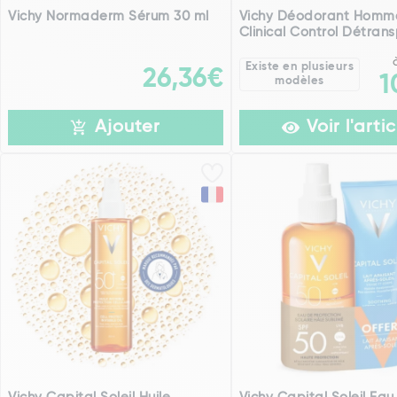
Vichy Normaderm Sérum 30 ml
Vichy Déodorant Homm
Clinical Control Détrans
Existe en plusieurs
26,36€
1
modèles
Ajouter
Voir l'artic