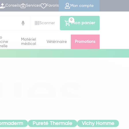
Mon compte
Conseils
Services
Favoris
0
Mon panier
Scanner
io
Matériel
cine
Vétérinaire
Promotions
médical
relle
ues
ormaderm
Pureté Thermale
Vichy Homme