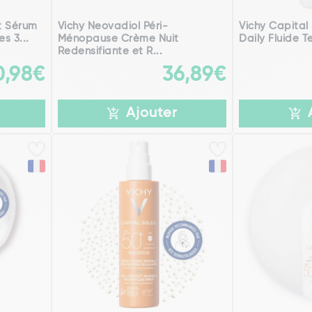
st Sérum
Vichy Neovadiol Péri-
Vichy Capital
s 3...
Ménopause Crème Nuit
Daily Fluide T
Redensifiante et R...
0,98€
36,89€
Ajouter