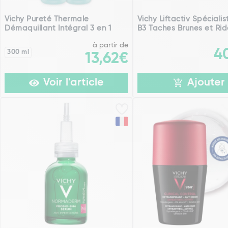
Vichy Pureté Thermale
Vichy Liftactiv Spéciali
Démaquillant Intégral 3 en 1
B3 Taches Brunes et Ride
à partir de
4
300 ml
13,62€
Voir l'article
Ajouter