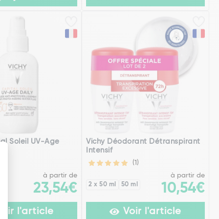
al Soleil UV-Age
Vichy Déodorant Détranspirant
0+
Intensif
(1)
à partir de
à partir de
l
23,54€
2 x 50 ml
50 ml
10,54€
oir l'article
Voir l'article