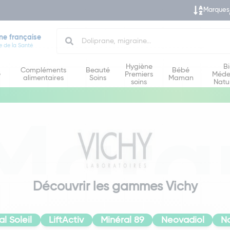
Marques
Search
ne française
e de la Santé
Hygiène
B
Compléments
Beauté
Bébé
e
Premiers
Méde
alimentaires
Soins
Maman
soins
Natu
Marq
Découvrir les gammes Vichy
al Soleil
LiftActiv
Minéral 89
Neovadiol
N