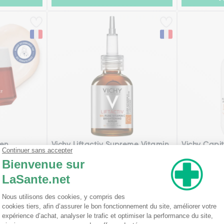
gen
Vichy Liftactiv Supreme Vitamin
Vichy Capit
C Sérum 20 ml
Daily SPF5
33,95€
39,46€
40 ml
80 m
Ajouter
V
tock !