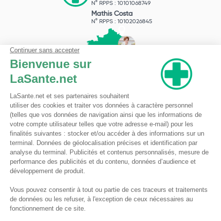
N° RPPS : 10101068749
Mathis Costa
N° RPPS : 10102026845
Pharmacie du Bizet
Licence ARS : 590009874
Licence Ordinale : 126921
49 boulevard Bizet
59650 Villeneuve d'Ascq
Contactez-nous !
Pharmacie en ligne autorisée à vendre des médicaments depuis le 17 avril 2013