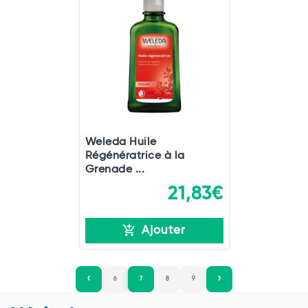
Weleda Huile
Régénératrice à la
Grenade ...
21,83€
Ajouter
6
7
8
9