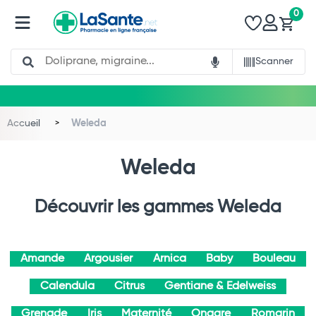
0
Search
Scanner
Accueil
Weleda
Weleda
Découvrir les gammes Weleda
Amande
Argousier
Arnica
Baby
Bouleau
Calendula
Citrus
Gentiane & Edelweiss
Grenade
Iris
Maternité
Onagre
Romarin