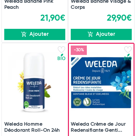
Weleda Banane Pink
Weleda Banane Visage &
Peach
Corps
21,90€
29,90€
Ajouter
Ajouter
-30%
Weleda Homme
Weleda Crème de Jour
Déodorant Roll-On 24h
Redensifiante Genti...