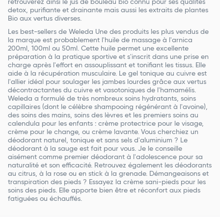
retrouverez ainsi le jus de bouleau bio connu pour ses qualités
detox, purifiante et drainante mais aussi les extraits de plantes
Bio aux vertus diverses.
Les best-sellers de Weleda Une des produits les plus vendus de
la marque est probablement l'huile de massage à l'arnica
200ml, 100ml ou 50ml. Cette huile permet une excellente
préparation à la pratique sportive et s'inscrit dans une prise en
charge après l'effort en assouplissant et tonifiant les tissus. Elle
aide à la récupération musculaire. Le gel tonique au cuivre est
l'allier idéal pour soulager les jambes lourdes grâce aux vertus
décontractantes du cuivre et vasotoniques de l'hamamélis.
Weleda a formulé de très nombreux soins hydratants, soins
capillaires (dont le célèbre shampooing régénérant à l'avoine),
des soins des mains, soins des lèvres et les premiers soins au
calendula pour les enfants : crème protectrice pour le visage,
crème pour le change, ou crème lavante. Vous cherchiez un
déodorant naturel, tonique et sans sels d'aluminium ? Le
déodorant à la sauge est fait pour vous. Je le conseille
aisément comme premier déodorant à l'adolescence pour sa
naturalité et son efficacité. Retrouvez également les déodorants
au citrus, à la rose ou en stick à la grenade. Démangeaisons et
transpiration des pieds ? Essayez la crème sani-pieds pour les
soins des pieds. Elle apporte bien être et réconfort aux pieds
fatiguées ou échauffés.