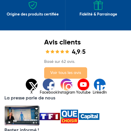
Origine des produits certifiée
Fidélité & Parrainage
Avis clients
4,9
5
/
Basé sur 62 avis.
Voir tous les avis
X
Facebook
Instagram
Youtube
LinkedIn
La presse parle de nous
Restez informé !