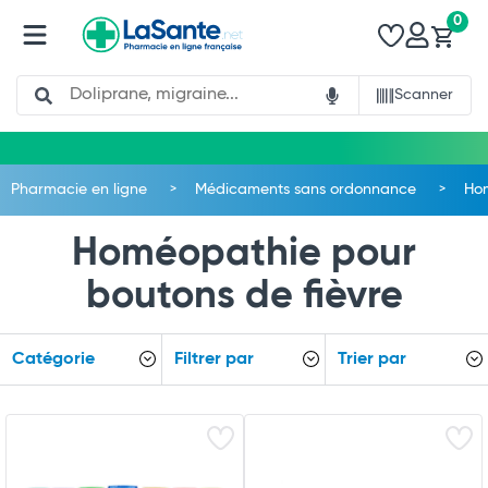
0
Search
Scanner
Pharmacie en ligne
Médicaments sans ordonnance
Ho
Homéopathie pour
boutons de fièvre
Catégorie
Filtrer par
Trier par