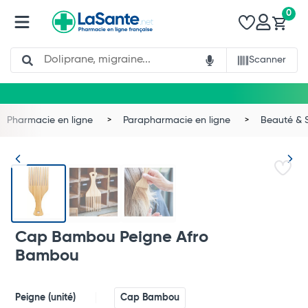
0
Search
Scanner
Pharmacie en ligne
Parapharmacie en ligne
Beauté & 
Cap Bambou Peigne Afro
Bambou
Total
Commander
Peigne (unité)
Cap Bambou