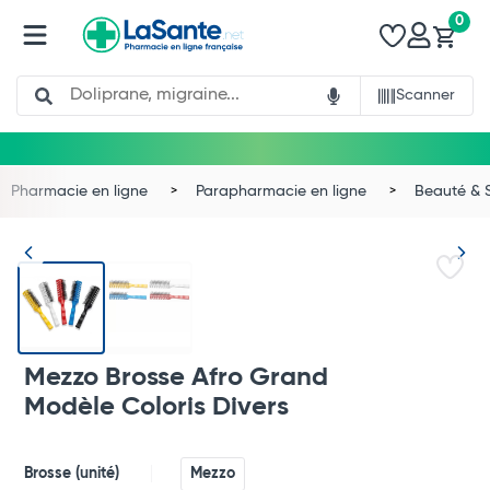
0
Search
Scanner
Pharmacie en ligne
Parapharmacie en ligne
Beauté & 
Mezzo Brosse Afro Grand
Modèle Coloris Divers
Total
Commander
Brosse (unité)
Mezzo