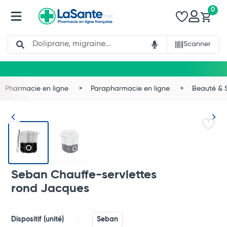
0
Search
Scanner
Pharmacie en ligne
Parapharmacie en ligne
Beauté & 
Seban Chauffe-serviettes
rond Jacques
Total
Commander
Dispositif (unité)
Seban