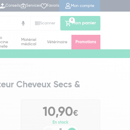
Mon compte
Conseils
Services
Favoris
0
Mon panier
Scanner
io
Matériel
cine
Vétérinaire
Promotions
médical
relle
imés Keratin 400 ml
teur Cheveux Secs &
10,90
€
En stock