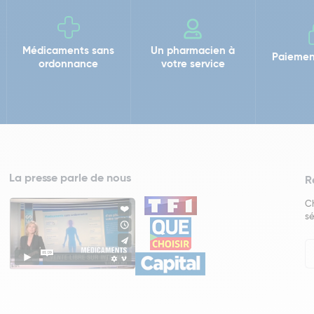
Médicaments sans
Un pharmacien à
Paiemen
ordonnance
votre service
La presse parle de nous
R
Ch
sé
In
Ne