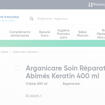
Marques
Search
ne française
e de la Santé
Hygiène
B
Compléments
Beauté
Bébé
e
Premiers
Méde
alimentaires
Soins
Maman
soins
Natu
 Soins
Soins des cheveux
Arganicare Soin Réparateur Cheveux Secs & Ab
Arganicare Soin Répara
Abimés Keratin 400 ml
Crème 400 ml
Arganicare
En savoir +