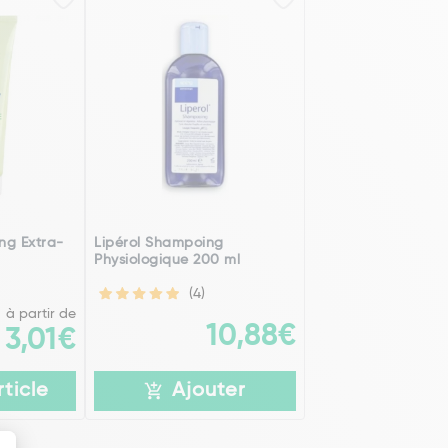
ng Extra-
Lipérol Shampoing
Physiologique 200 ml
(4)
à partir de
10,88€
3,01€
rticle
Ajouter