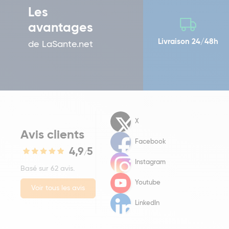
Les
avantages
Livraison 24/48h
de LaSante.net
X
Avis clients
Facebook
4,9
5
/
Instagram
Basé sur 62 avis.
Youtube
Voir tous les avis
LinkedIn