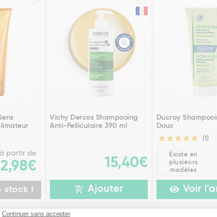
Sens
Vichy Dercos Shampooing
Ducray Shampooi
limateur
Anti-Pelliculaire 390 ml
Doux
(1)
à partir de
Existe en
15,40€
plusieurs
12,98€
modèles
Ajouter
Voir l'a
 stock !